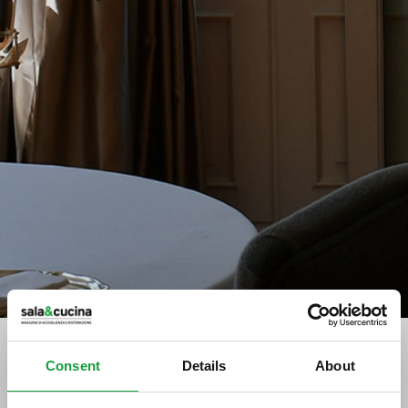
Consent
Details
About
Stampa