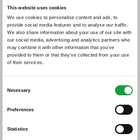
Grandi Langhe DOCG
This website uses cookies
16/03/2017
We use cookies to personalise content and ads, to
provide social media features and to analyse our traffic.
We also share information about your use of our site with
our social media, advertising and analytics partners who
may combine it with other information that you’ve
provided to them or that they’ve collected from your use
of their services.
ISCRIVITI ALLA NEWSLETTER
Consent
Necessary
Resta aggiornato su tutte le ultime novita nel campo
Selection
della ristorazione e del food.
Preferences
ISCRIVITI
Statistics
Dal 2 al 4 aprile 2017
infatti torna per la