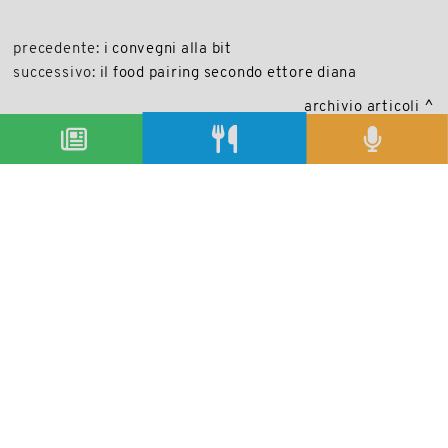
precedente:
i convegni alla bit
successivo:
il food pairing secondo ettore diana
archivio articoli
condividi
Copyright © 2019-2026
Autorizzazione del Tribunale di Bologna Nr.8143 del 21/12/2010
Sala&Cucina è una rivista di Edizioni Catering S.r.l.
P.Iva 02233251202
Privacy policy
Cookie policy
Modifica impostazioni cookie