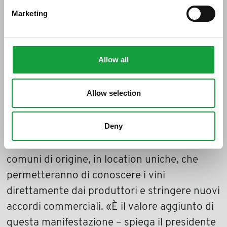
terza volta l’appuntamento con
Grandi
Marketing
Langhe DOCG
, la
manifestazione a cadenza biennale
organizzata dal Consorzio di Tutela Barolo
Allow all
Barbaresco Alba Langhe e Dogliani, in
collaborazione con Consorzio Roero e
Allow selection
Albeisa, aperta esclusivamente ad operatori
professionali nazionali ed internazionali.
Deny
Tre giorni di degustazioni svolte nei diversi
comuni di origine, in location uniche, che
permetteranno di conoscere i vini
direttamente dai produttori e stringere nuovi
accordi commerciali. «È il valore aggiunto di
questa manifestazione – spiega il presidente