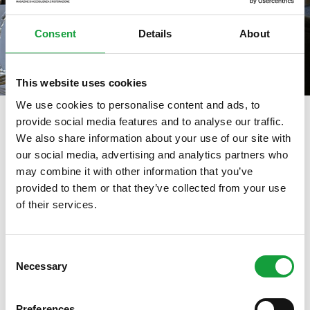
Consent
Details
About
This website uses cookies
We use cookies to personalise content and ads, to
provide social media features and to analyse our traffic.
We also share information about your use of our site with
tag directory
>
guida relais&chateau
our social media, advertising and analytics partners who
may combine it with other information that you’ve
guida Relais&Chateau
provided to them or that they’ve collected from your use
of their services.
ISCRIVITI ALLA NEWSLETTER
Di seguito tutti i contenuti taggati con:
guida Relais&Chateau
Consent
Necessary
Resta aggiornato su tutte le ultime novita nel campo
Selection
della ristorazione e del food.
ARTICOLI, ARTICOLI
Preferences