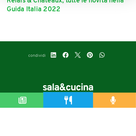
Relais & Châteaux, tutte le novità nella
Guida Italia 2022
condividi
Copyright © 2019-2026
Autorizzazione del Tribunale di Bologna Nr.8143 del 21/12/2010
Sala&Cucina è una rivista di Edizioni Catering S.r.l.
P.Iva 02233251202
Privacy policy
Cookie policy
Modifica impostazioni cookie