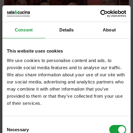
Consent
Details
About
This website uses cookies
We use cookies to personalise content and ads, to
provide social media features and to analyse our traffic.
We also share information about your use of our site with
our social media, advertising and analytics partners who
may combine it with other information that you’ve
provided to them or that they’ve collected from your use
of their services.
In principio furono i grassi, poi il sale e infine
ISCRIVITI ALLA NEWSLETTER
lo zucchero. Da aggiungere e da togliere,
Consent
Necessary
dove di solito non ci sono e dove di solito
Resta aggiornato su tutte le ultime novita nel campo
Selection