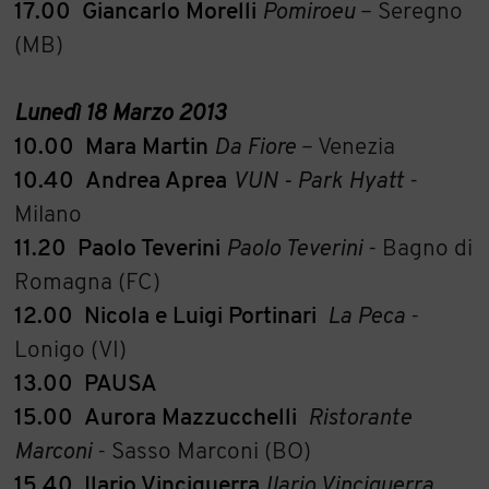
17.00
Giancarlo
Morelli
Pomiroeu
– Seregno
(MB)
Lunedì
18
Marzo
2013
10.00
Mara
Martin
Da
Fiore
– Venezia
10.40
Andrea Aprea
VUN - Park Hyatt
-
Milano
11.20
Paolo
Teverini
Paolo
Teverini
- Bagno di
Romagna (FC)
12.00
Nicola
e Luigi
Portinari
La
Peca
-
Lonigo (VI)
13.00
PAUSA
15.00
Aurora
Mazzucchelli
Ristorante
Marconi
- Sasso Marconi (BO)
15.40
Ilario
Vinciguerra
Ilario
Vinciguerra