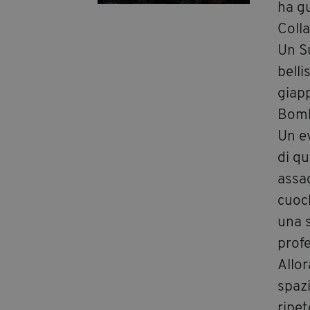
ha g
Colla
Un Su
belli
giapp
Bomba
Un e
di q
assag
cuoch
una s
prof
Allor
spaz
ripet