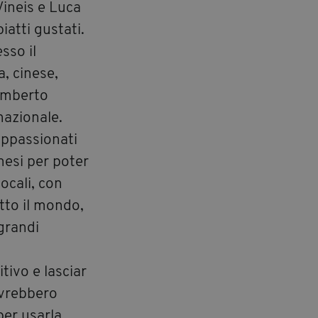
ineis e Luca
iatti gustati.
sso il
a, cinese,
 Umberto
nazionale.
appassionati
mesi per poter
locali, con
utto il mondo,
 grandi
tivo e lasciar
ovrebbero
per usarla