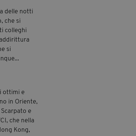
a delle notti
, che si
ti colleghi
addirittura
he si
unque...
i ottimi e
no in Oriente,
 Scarpato e
CI, che nella
 Hong Kong,