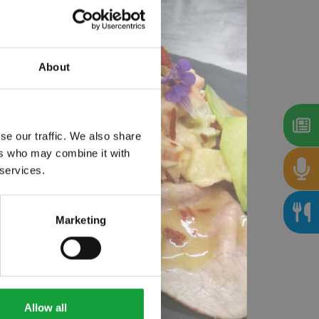
Stampa
About
o da un
se our traffic. We also share
ers who may combine it with
organizzato
 services.
s-gvci.com
),
ente, dipende
Marketing
 aperto da
città, building
tuti bancari
Allow all
ssimo Ritz