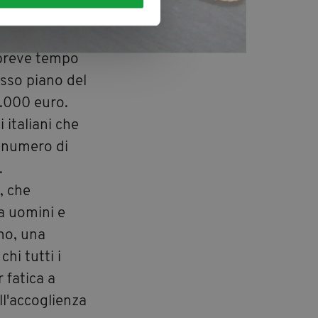
rinati dallo
 breve tempo
esso piano del
0.000 euro.
i italiani che
 numero di
.
, che
ha uomini e
mo, una
hi tutti i
r fatica a
ll'accoglienza