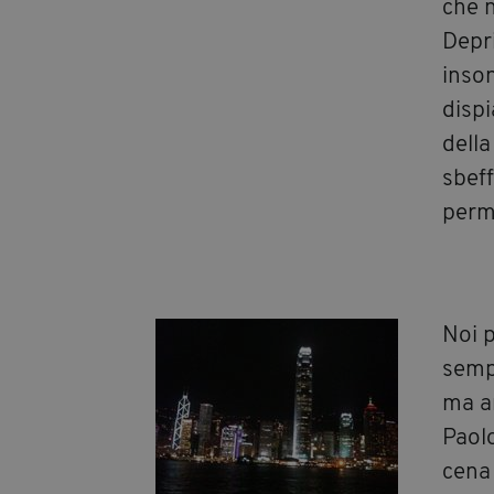
che n
Depri
inso
dispi
della
sbeff
perme
Noi p
sempr
ma a
Paolo
cena 