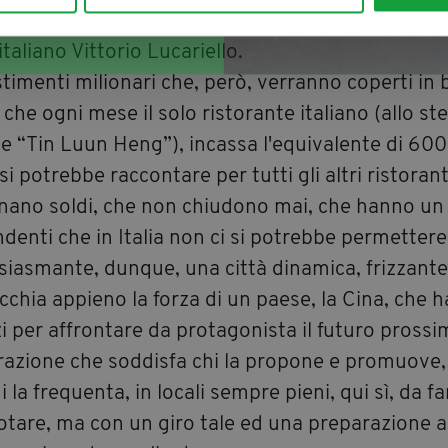
on di Hong Kong, ascoltavo attento i numeri scio
italiano Vittorio Lucariello.
timenti milionari che, però, verranno coperti in
 che ogni mese il solo ristorante italiano (allo st
se “Tin Luun Heng”), incassa l'equivalente di 60
si potrebbe raccontare per tutti gli altri ristorant
nano soldi, che non chiudono mai, che hanno un
denti che in Italia non ci si potrebbe permettere
siasmante, dunque, una città dinamica, frizzante
cchia appieno la forza di un paese, la Cina, che 
 per affrontare da protagonista il futuro prossi
razione che soddisfa chi la propone e promuove, c
i la frequenta, in locali sempre pieni, qui sì, da fa
tare, ma con un giro tale ed una preparazione a