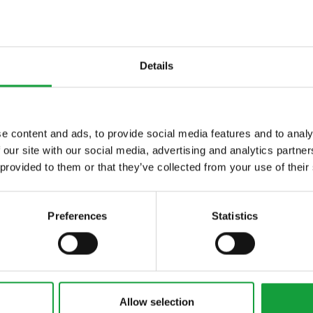
ocevia della
nternazionale
Details
correre una settimana ad Hong Kong rimbalzand
e content and ads, to provide social media features and to analy
 our site with our social media, advertising and analytics partn
to all'altro dell'intenso programma del Summit, 
ltime novita nel
 provided to them or that they’ve collected from your use of their
uochi italiani aderenti alla rete GVCI (
www.itchef
 food.
essere al tempo stesso entusiasmante o deprim
Preferences
Statistics
unto di vista.
re mi trovavo seduto a cena al Ristorante Tosca,
 mesi al 102° piano del grattacielo più alto della 
 lo chiamano gli anglosassoni) che ospita 3 isti
Allow selection
al 109° piano, quindi, negli ultimi 9, il prestigiosi