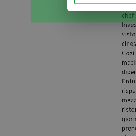
Carlt
chef 
Inves
visto
cine
Così 
maci
dipen
Entu
rispe
mezzi
risto
giorn
preno