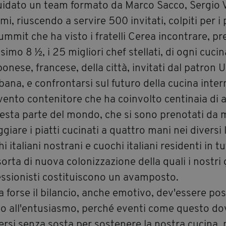
uidato un team formato da Marco Sacco, Sergio V
mi, riuscendo a servire 500 invitati, colpiti per i p
mmit che ha visto i fratelli Cerea incontrare, pre
ssimo 8 ½, i 25 migliori chef stellati, di ogni cucin
onese, francese, della città, invitati dal patron
na, e confrontarsi sul futuro della cucina inter
vento contenitore che ha coinvolto centinaia di 
uesta parte del mondo, che si sono prenotati da 
giare i piatti cucinati a quattro mani nei diversi 
i italiani nostrani e cuochi italiani residenti in t
orta di nuova colonizzazione della quali i nostri
essionisti costituiscono un avamposto.
a forse il bilancio, anche emotivo, dev'essere posi
io all'entusiasmo, perché eventi come questo d
ersi senza sosta per sostenere la nostra cucina, 