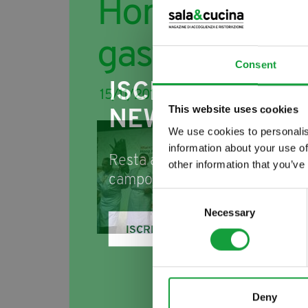
Hong Kong cr
gastronomia i
Consent
ISCRIVITI ALLA
15/11/2011
This website uses cookies
NEWSLETTER
Tras
We use cookies to personalis
information about your use of
even
Resta aggiornato su tutte le u
other information that you’ve
dai c
campo della ristorazione e del
può 
Consent
Necessary
Selection
dal p
ISCRIVITI
Ment
pochi
(come
Deny
fino 