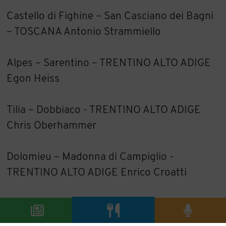
Castello di Fighine – San Casciano dei Bagni
– TOSCANA Antonio Strammiello
Alpes – Sarentino – TRENTINO ALTO ADIGE
Egon Heiss
Tilia – Dobbiaco - TRENTINO ALTO ADIGE
Chris Oberhammer
Dolomieu – Madonna di Campiglio -
TRENTINO ALTO ADIGE Enrico Croatti
Maso Franch – Giovo - TRENTINO ALTO
ADIGE Diego Rigotti