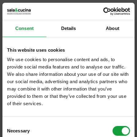
Enrico Bartolini
del Devero di Cavenago di
Brianza, e
Stefano Baiocco
per Villa Feltrinelli
a Gargnano sul lago di Garda, rendono onore
Consent
Details
About
alla Lombardia, mentre in Sicilia si aggiudica
il riconoscimento
Vincenzo Candiano
della
This website uses cookies
Locanda Don Serafino di Ragusa Ibla.
We use cookies to personalise content and ads, to
provide social media features and to analyse our traffic.
Nella nuova Guida Michelin sono 33 i
We also share information about your use of our site with
our social media, advertising and analytics partners who
ristoranti che entrano a pieno merito
may combine it with other information that you’ve
conquistando 1 stella, tra gli chef new entry
provided to them or that they’ve collected from your use
Corrado Fasolato, Giuseppe Iannotti e
of their services.
Antonello Colonna
. In totale 281 ristoranti a
ISCRIVITI ALLA NEWSLETTER
una stella e 40 a due stelle.
Consent
Necessary
Resta aggiornato su tutte le ultime novita nel campo
Selection