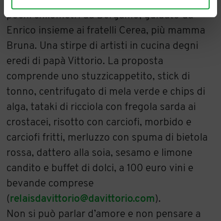
mezzo al verde con giardini, parco e vigneti a
pochi chilometri da Bergamo, guidato da
Enrico insieme ai fratelli Cerea, più mamma
Bruna. Una stirpe di artisti in cucina degni
eredi di papà Vittorio. La proposta
comprende uno stuzzicappetito, stick di
tonno, centrifugato di mela verde e chips di
alga, tataki di ricciola con fregola sarda ai
crostacei, risotto con carciofi, morbido e
carciofi fritti, merluzzo con spuma di bietola
rossa, dattero alla soia, sesamo e limone
candito e buffet di dolci, a 100 euro vini e
bevande comprese
(
relaisdavittorio@davittorio.com
).
Non si può parlar d’amore e non pensare a