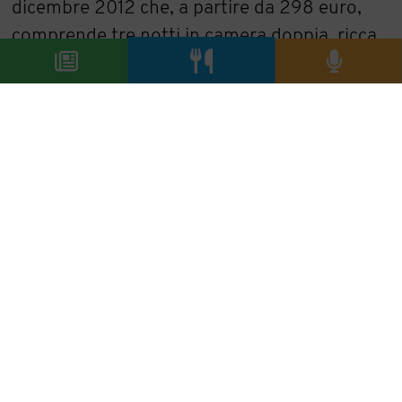
dicembre 2012 che, a partire da 298 euro,
comprende tre notti in camera doppia, ricca
colazione a buffet, un ticket 24 ore per i
trasporti pubblici a persona, caffè e dolci nel
pomeriggio, libero utilizzo della sauna, del
bagno al vapore e della sala fitness
(
http://www.prag.falkensteiner.com/
).
E “Giorni di coccole in inverno”: nel cuore
della straordinaria cornice montuosa delle
Dolomiti, l’Hotel & Spa Alpenresidenz
Anterselva di Anterselva, in provincia di
Bolzano, offre tutto quello che una coppia
alla ricerca del benessere e del relax possa
desiderare. La proposta, valida fino al 22
aprile 2012 comprende, a partire da 239