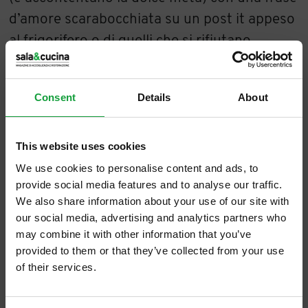
d’amore scarabocchiata su un post it appeso
al frigorifero o di quelli che si rifiutano
sdegnati di cadere nella facile tentazione di
una festa consumistica eccettera eccetera,
Consent
Details
About
ad ogni modo, se siete in coppia, che siate il
Lui o la Lei, un pensierino lo state facendo. È
automatico. E non c’è nulla di male.
This website uses cookies
Ma quest’anno San Valentino cade di
We use cookies to personalise content and ads, to
provide social media features and to analyse our traffic.
martedì, e se siete un Lui e una Lei fortunati,
We also share information about your use of our site with
oltre che per il fatto di essere innamorati,
our social media, advertising and analytics partners who
perché avete un lavoro, non è proprio così
may combine it with other information that you’ve
provided to them or that they’ve collected from your use
facile organizzare una cenetta fuori casa
of their services.
senza pensieri. Soprattutto se avete in
ISCRIVITI ALLA NEWSLETTER
mente il Vostro posticipino, quello speciale