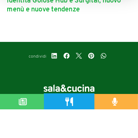
Identità Golose Hub e Surgital, nuovo
menù e nuove tendenze
condividi
Copyright © 2019-2026
Autorizzazione del Tribunale di Bologna Nr.8143 del 21/12/2010
Sala&Cucina è una rivista di Edizioni Catering S.r.l.
P.Iva 02233251202
Privacy policy
Cookie policy
Modifica impostazioni cookie