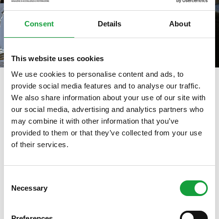
Consent
Details
About
This website uses cookies
We use cookies to personalise content and ads, to
provide social media features and to analyse our traffic.
We also share information about your use of our site with
tag directory
>
identità golose milano hub
our social media, advertising and analytics partners who
may combine it with other information that you’ve
Identità golose Milano Hub
provided to them or that they’ve collected from your use
of their services.
ISCRIVITI ALLA NEWSLETTER
Di seguito tutti i contenuti taggati con:
Identità golose Milano Hub
Consent
Necessary
Resta aggiornato su tutte le ultime novita nel campo
Selection
della ristorazione e del food.
ARTICOLI, ARTICOLI
Preferences