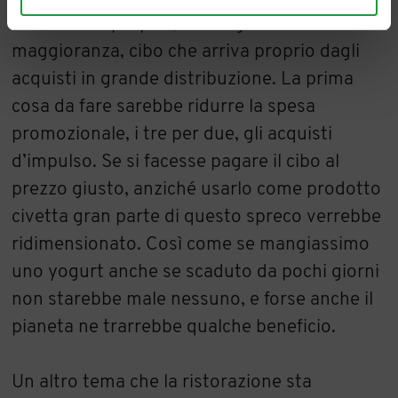
nelle case è proprio, in stragrande
maggioranza, cibo che arriva proprio dagli
acquisti in grande distribuzione. La prima
cosa da fare sarebbe ridurre la spesa
promozionale, i tre per due, gli acquisti
d’impulso. Se si facesse pagare il cibo al
prezzo giusto, anziché usarlo come prodotto
civetta gran parte di questo spreco verrebbe
ridimensionato. Così come se mangiassimo
uno yogurt anche se scaduto da pochi giorni
non starebbe male nessuno, e forse anche il
pianeta ne trarrebbe qualche beneficio.
Un altro tema che la ristorazione sta