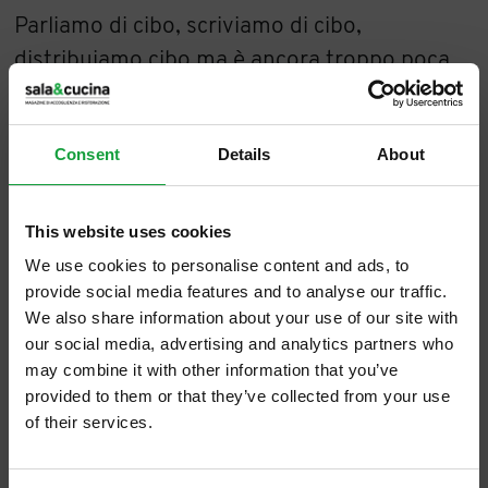
Parliamo di cibo, scriviamo di cibo,
distribuiamo cibo ma è ancora troppo poca
l’attenzione che mettiamo nel ruolo che il
cibo ha sulla sostenibilità, sul clima, su tutto
Consent
Details
About
quello che impatta in maniera negativa sul
futuro del nostro pianeta.
This website uses cookies
Ben vengano, dunque, convegni come quello
We use cookies to personalise content and ads, to
provide social media features and to analyse our traffic.
svoltosi a Roma poche settimane fa, a cura
We also share information about your use of our site with
della Società Italiana delle Scienze per il
our social media, advertising and analytics partners who
clima:
Cibo e clima, una sfida per il pianeta.
may combine it with other information that you’ve
Durante il convegno sono usciti dati molto
provided to them or that they’ve collected from your use
of their services.
interessanti che ci devono far riflettere; il
primo di questi dati riguarda le emissioni di
ISCRIVITI ALLA NEWSLETTER