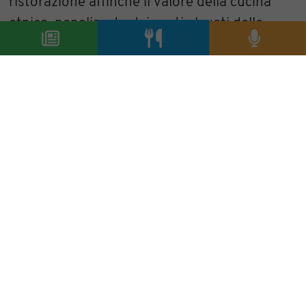
ristorazione affinché il valore della cucina
etnica, penalizzata dai costi elevati delle
materie prime e dalla scarsa informazione, si
riappropri del suo ruolo oggi messo in ombra
da tradizioni culinarie esterne che pur
apprezzabili non appartengono alla nostra
tradizione”.
Marina Caccialanza
condividi