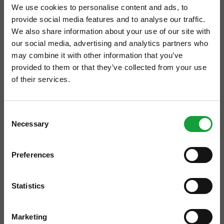
We use cookies to personalise content and ads, to
provide social media features and to analyse our traffic.
We also share information about your use of our site with
our social media, advertising and analytics partners who
may combine it with other information that you’ve
provided to them or that they’ve collected from your use
of their services.
ISCRIVITI ALLA NEWSLETTER
Illustri protagonisti a
Olio Officina Food
Consent
Necessary
Resta aggiornato su tutte le ultime novita nel campo
Selection
Festival
, per testimoniare il rapporto
della ristorazione e del food.
privilegiato tra olio di olive, cucina e cultura
Preferences
per panorama gastronomico italiano.
ISCRIVITI
Statistics
Antonio Pascale, agronomo e scrittore
:
“Quando si parla di agricoltura occorre
Marketing
superare l’atteggiamento emotivo, rispetto