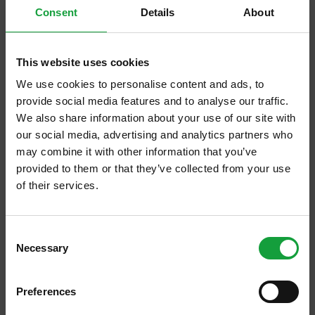
Consent
Details
About
27/06/2024
This website uses cookies
Giovani della Filiera - Manuel
We use cookies to personalise content and ads, to
provide social media features and to analyse our traffic.
We also share information about your use of our site with
our social media, advertising and analytics partners who
may combine it with other information that you’ve
provided to them or that they’ve collected from your use
of their services.
ISCRIVITI ALLA NEWSLETTER
Consent
Necessary
Resta aggiornato su tutte le ultime novita nel campo
Selection
della ristorazione e del food.
Preferences
ISCRIVITI