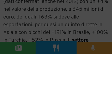
(dati confermati anche nel 2012) con un +4%
nel valore della produzione, a 645 milioni di
euro, dei quali il 63% si deve alle
esportazioni, per quasi un quinto dirette in
Asia e con picchi del +191% in Brasile, +100%
in Turchia, +52% in Russia. Il
settore
attrezzature frigorifere
per il commercio non
è da meno, con 925 milioni di euro grazie a
una crescita del +3,9% nel valore della
produzione e un export che ha toccato i 526
milioni, il 57% del totale, grazie ai mercati
attivi di Lituania (+115%), Israele (+43%),
Romania (+42%) e Russia (+26%).
Attendiamo il palcoscenico di Host dunque,