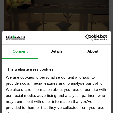
Consent
Details
About
La tecnologia al servizio della
This website uses cookies
Ristorazione Professionale esalta il Made in
We use cookies to personalise content and ads, to
Italy industriale. A favore dei mercati stranieri
provide social media features and to analyse our traffic.
emergenti.
We also share information about your use of our site with
our social media, advertising and analytics partners who
may combine it with other information that you’ve
Avere la capacità di rinnovarsi, centrare
provided to them or that they’ve collected from your use
nuovi format, guardare all’hi-tech,