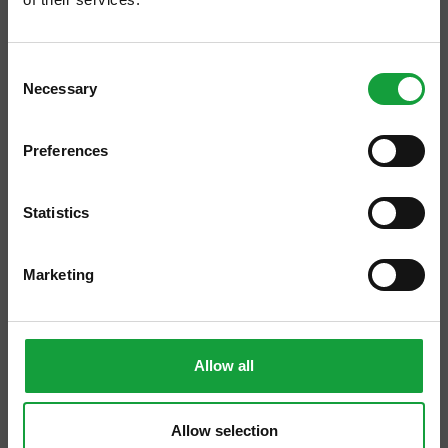
ISCRIVITI ALLA NEWSLETTER
Consent
Necessary
Resta aggiornato su tutte le ultime novita nel campo
Selection
della ristorazione e del food.
Preferences
La guida Flos Olei di Marco Oreggia premia
ISCRIVITI
l’impegno della De Carlo.
Statistics
Il
Frantoio Oleario De Carlo
si trova in
Marketing
provincia di Bari: parlare di olio e di Puglia
potrebbe già essere una garanzia di qualità,
ma abbiamo imparato, con i tempi che
Allow all
corrono, a non dare più nulla per scontato.
Ma la De Carlo alza decisamente l’asticella
Allow selection
della professionalità e della qualità,