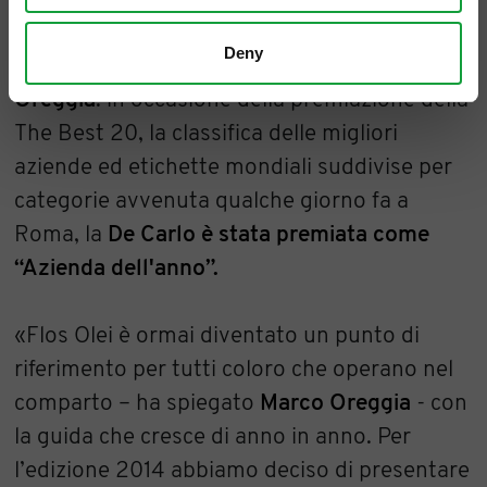
riconosciute di recente nell’ultima edizione
Deny
della
guida Flos Olei, curata da Marco
Oreggia
: in occasione della premiazione della
The Best 20, la classifica delle migliori
aziende ed etichette mondiali suddivise per
categorie avvenuta qualche giorno fa a
Roma, la
De Carlo è stata premiata come
“Azienda dell'anno”.
«Flos Olei è ormai diventato un punto di
riferimento per tutti coloro che operano nel
comparto – ha spiegato
Marco Oreggia
- con
la guida che cresce di anno in anno. Per
l’edizione 2014 abbiamo deciso di presentare