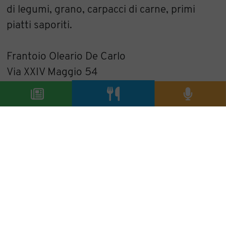
di legumi, grano, carpacci di carne, primi
piatti saporiti.
Frantoio Oleario De Carlo
Via XXIV Maggio 54
70020 Bitritto (BA)
www.oliodecarlo.com
Alessandra Locatelli
condividi