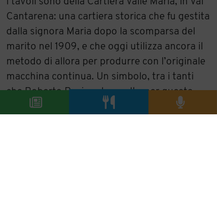
i tavoli sono della Cartiera Valle Maria, in Val
Cantarena: una cartiera storica che fu gestita
dalla signora Maria dopo la scomparsa del
marito nel 1909, e che oggi utilizza ancora il
metodo di allora per produrre con l’originale
macchina continua. Un simbolo, tra i tanti
che Roberto Panizza ha scelto per questa
bella storia di ristorazione.
Luigi Franchi
I
l Genovese