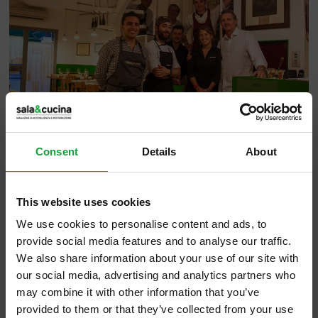
Consent
Details
About
Il Genovese è un ristorante dalla storia
This website uses cookies
antica. Nato nel 1912 nel centro di Genova,
portava un altro nome, Raggio, ed era
We use cookies to personalise content and ads, to
provide social media features and to analyse our traffic.
definito con un termine particolare,
We also share information about your use of our site with
sciamadda
, che in dialetto genovese significa
our social media, advertising and analytics partners who
fiammata.
may combine it with other information that you’ve
provided to them or that they’ve collected from your use
Qui, infatti, c’era un forno a legna per