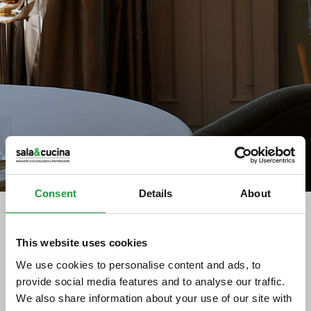
Consent
Details
About
Stampa
This website uses cookies
Il Gorgonzola on line si rinnova
We use cookies to personalise content and ads, to
provide social media features and to analyse our traffic.
27/08/2012
We also share information about your use of our site with