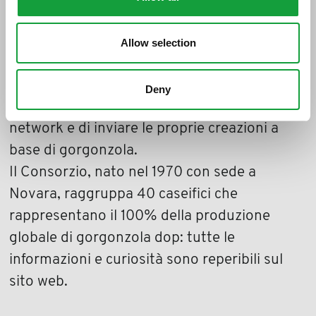
abbinamenti più originali.
Allow selection
Disponibile in italiano, inglese, francese,
tedesco e spagnolo, il sito offre la possibilità
Deny
di segnalare le pagine sui principali social
network e di inviare le proprie creazioni a
base di gorgonzola.
Il Consorzio, nato nel 1970 con sede a
Novara, raggruppa 40 caseifici che
rappresentano il 100% della produzione
globale di gorgonzola dop: tutte le
informazioni e curiosità sono reperibili sul
sito web.