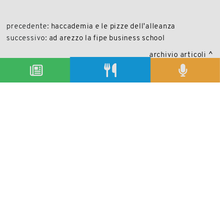
precedente:
haccademia e le pizze dell'alleanza
successivo:
ad arezzo la fipe business school
archivio articoli
condividi
Copyright © 2019-2026
Autorizzazione del Tribunale di Bologna Nr.8143 del 21/12/2010
Sala&Cucina è una rivista di Edizioni Catering S.r.l.
P.Iva 02233251202