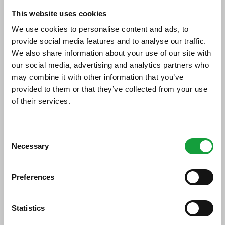
Il marchio Italia tra i primi dieci
This website uses cookies
al mondo
We use cookies to personalise content and ads, to
provide social media features and to analyse our traffic.
13/03/2017
We also share information about your use of our site with
our social media, advertising and analytics partners who
may combine it with other information that you’ve
provided to them or that they’ve collected from your use
of their services.
ISCRIVITI ALLA NEWSLETTER
Consent
Necessary
Resta aggiornato su tutte le ultime novita nel campo
Selection
della ristorazione e del food.
Preferences
ISCRIVITI
Statistics