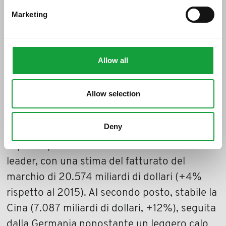
La ricerca
Nation Brands
, condotta dalla
Marketing
società specializzata britannica Brand
Finance, utilizza lo stesso metodo impiegato
per stimare il valore della maggiori imprese
Allow all
mondiali, elaborando dati forniti da
organizzazioni internazionali e società di
Allow selection
ricerche di mercato (come World Economic
Forum, GfK, fDi Intelligence, IMD).
Deny
I risultati relativi al 2016 confermano gli USA
al primo posto della classifica dei 100 Paesi
leader, con una stima del fatturato del
marchio di 20.574 miliardi di dollari (+4%
rispetto al 2015). Al secondo posto, stabile la
Cina (7.087 miliardi di dollari, +12%), seguita
dalla Germania nonostante un leggero calo