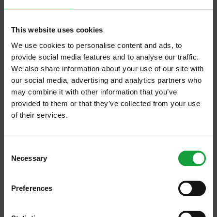
terrà a Torino dal 25 al 29 ottobre, il Training
Center Lavazza attraverso l'Italia dei caffè,
This website uses cookies
presenterà una ricerca storica alla riscoperta
We use cookies to personalise content and ads, to
provide social media features and to analyse our traffic.
di cinque ricette tipiche delle regioni italiane.
We also share information about your use of our site with
our social media, advertising and analytics partners who
Durante la manifestazione la caffetteria dello
may combine it with other information that you’ve
stand Lavazza sarà aperta al pubblico, per
provided to them or that they’ve collected from your use
of their services.
consentire ai visitatori di gustare i prodotti
tradizionali, ma soprattutto di provare
ISCRIVITI ALLA NEWSLETTER
queste magnifiche cinque ricette mai
Consent
Necessary
Resta aggiornato su tutte le ultime novita nel campo
Selection
proposte prima, che attingono a elementi
della ristorazione e del food.
della tradizione dell’espresso, in alcune
Preferences
regioni italiane servito con cioccolata, panna,
ISCRIVITI
nocciole, mandorle, menta, e liquori.