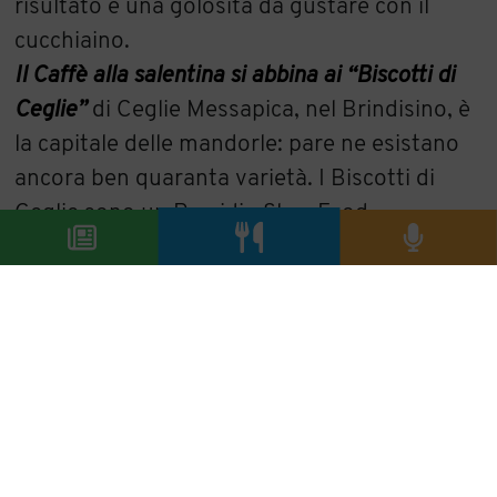
risultato è una golosità da gustare con il
cucchiaino.
Il Caffè alla salentina si abbina ai “Biscotti di
Ceglie”
di Ceglie Messapica, nel Brindisino, è
la capitale delle mandorle: pare ne esistano
ancora ben quaranta varietà. I Biscotti di
Ceglie sono un Presidio Slow Food.
L'ultima ricetta ha radici campane ed è una
rivisitazione del
Caffè alla nocciola
, nato a
Napoli negli anni Novanta del secolo
passato. Questo caffè
by Lavazza
parte da
una soffice crema ottenuta montando
insieme caffè, zucchero e pasta di nocciole
che viene adagiata sull’espresso Lavazza. Le