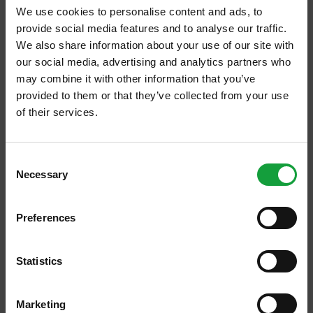
In questi anni si è assistito alla diffusione del
We use cookies to personalise content and ads, to
provide social media features and to analyse our traffic.
fenomeno, con grandi sbagli iniziali da parte
We also share information about your use of our site with
di alcune cantine che realizzavano vini
our social media, advertising and analytics partners who
puzzolenti, quasi imbevibili e che hanno dato
may combine it with other information that you’ve
provided to them or that they’ve collected from your use
al fenomeno una matrice sbagliata: quella di
of their services.
vini che erano così quasi per magia o per un
ISCRIVITI ALLA NEWSLETTER
rigore produttivo che teneva conto solo delle
Consent
condizioni naturali del terreno e del clima.
Necessary
Resta aggiornato su tutte le ultime novita nel campo
Selection
della ristorazione e del food.
Preferences
Questo ha fatto si che le persone si
ISCRIVITI
dividessero in due grandi categorie: di chi
Statistics
considerava imbevibili questi vini,
ricomprendendo indistintamente tutto, o di
Marketing
quelli che non accettavano neppure