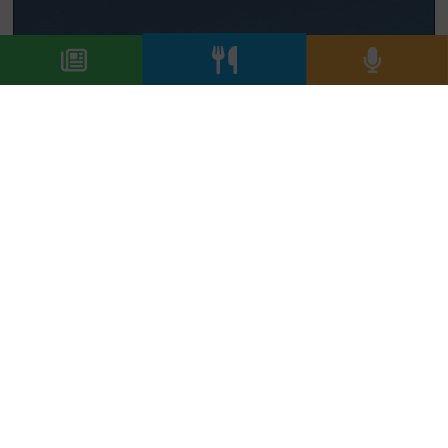
MARINELLA CAMERANI SI RACCONTA
DALLA VALPOLICELLA ORIENTALE
21/11/2021
La conversazione con la produttrice di vini della Valle di
Mezzane