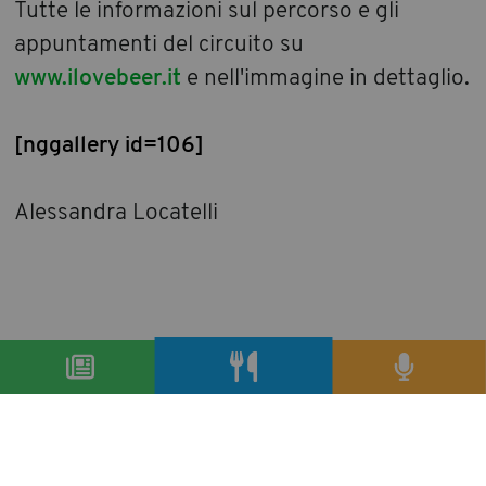
Tutte le informazioni sul percorso e gli
appuntamenti del circuito su
www.ilovebeer.it
e nell'immagine in dettaglio.
[nggallery id=106]
Alessandra Locatelli
condividi
precedente:
noi da parma, il nuovo modo di fare
gastronomia