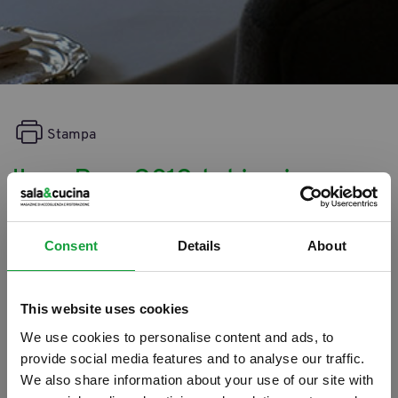
Stampa
ILoveBeer 2013: la birra in
cucina? Idea vincente
Consent
Details
About
11/06/2013
This website uses cookies
We use cookies to personalise content and ads, to
provide social media features and to analyse our traffic.
We also share information about your use of our site with