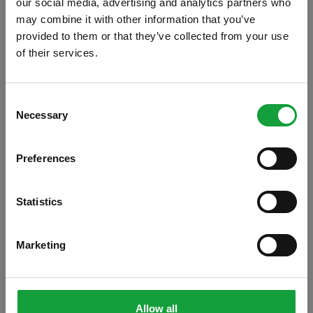
our social media, advertising and analytics partners who
may combine it with other information that you’ve
provided to them or that they’ve collected from your use
of their services.
ISCRIVITI ALLA NEWSLETTER
Consent
Necessary
Resta aggiornato su tutte le ultime novita nel campo
Selection
della ristorazione e del food.
Preferences
ISCRIVITI
Statistics
Marketing
È partito solo da un paio di settimane il
tour
2013 di ILoveBeer
, e il circuito di cene birraie
Allow all