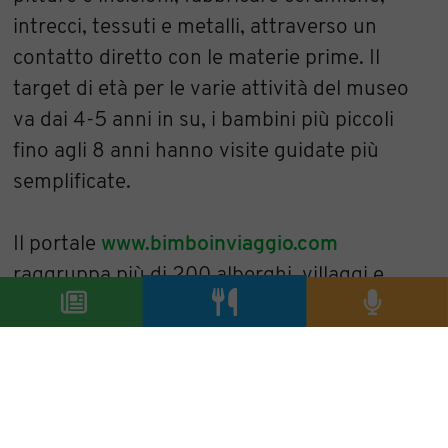
intrecci, tessuti e metalli, attraverso un
contatto diretto con le materie prime. Il
target di età per le varie attività del museo
va dai 4-5 anni in su, i bambini più piccoli
fino agli 8 anni hanno visite guidate più
semplificate.
Il portale
www.bimboinviaggio.com
raggruppa più di 200 alberghi, villaggi e
agriturismi specializzati in Italia e nel mondo
ed è il portale più cliccato in Italia con
280.000 visitatori unici al mese: vi troverete
tantissimi spunti e location per passare le
vostre vacanze in famiglia divertendovi tutti