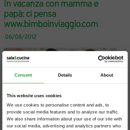
In vacanza con mamma e
papà: ci pensa
www.bimboinviaggio.com
06/08/2012
Consent
Details
About
This website uses cookies
Papà e mamme, se pensate che visitare con i
We use cookies to personalise content and ads, to
vostri figli le numerose città d’arte italiane,
provide social media features and to analyse our traffic.
patrimoni che fanno del nostro Paese un
We also share information about your use of our site with
our social media, advertising and analytics partners who
simbolo di cultura in tutto il mondo, sia una