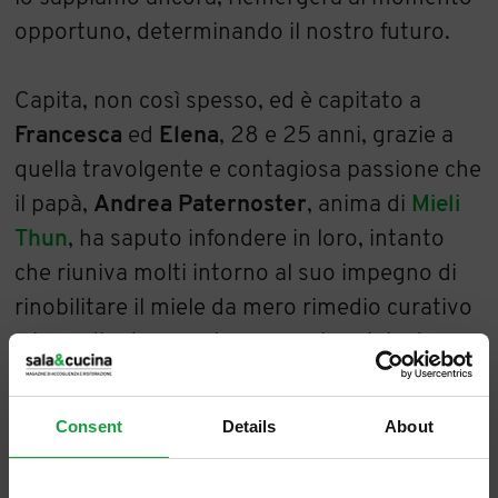
opportuno, determinando il nostro futuro.
Capita, non così spesso, ed è capitato a
Francesca
ed
Elena
, 28 e 25 anni, grazie a
quella travolgente e contagiosa passione che
il papà,
Andrea Paternoster
, anima di
Mieli
Thun
, ha saputo infondere in loro, intanto
che riuniva molti intorno al suo impegno di
rinobilitare il miele da mero rimedio curativo
a ingrediente puro (come era in origine).
Creare un marchio, un brand nel miele, che
seguisse la filosofia di un’attività a filiera
Consent
Details
About
completa, dalla produzione alla vendita ad
opera di un unico soggetto, è stato