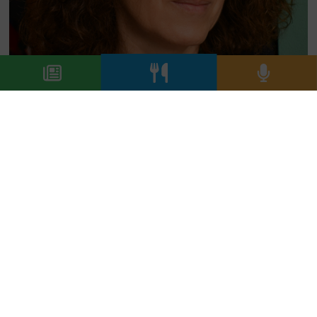
a cura di
Simona Vitali
Da quando sono nata in questo mestiere, la formazione
- quella alberghiera in particolare - è la mia priorità,
perché è l'urgenza.
E poi non sono mai sazia di scoprire luoghi e prodotti e
storie di ristorazione meritevoli di essere raccontati.