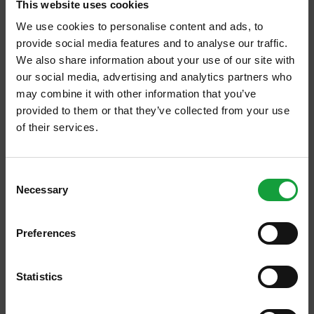
This website uses cookies
l’obiettivo chiaro fin dall’inizio - e peraltro
We use cookies to personalise content and ads, to
raggiunto - di Andrea Paternoster.
provide social media features and to analyse our traffic.
We also share information about your use of our site with
our social media, advertising and analytics partners who
may combine it with other information that you’ve
provided to them or that they’ve collected from your use
of their services.
ISCRIVITI ALLA NEWSLETTER
Consent
Necessary
Resta aggiornato su tutte le ultime novita nel campo
Selection
della ristorazione e del food.
Preferences
ISCRIVITI
Statistics