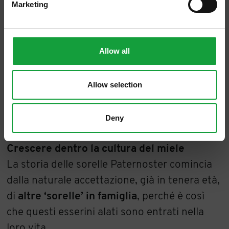
Marketing
Allow all
Allow selection
Deny
Crescere dentro la cultura del miele
La storia delle sorelle Paternoster comincia
dalla naturale accettazione, già in tenera età,
di
altre ‘sorelle’ in famiglia
, perché è così
che questi esserini alati sono entrati nella
loro vita.