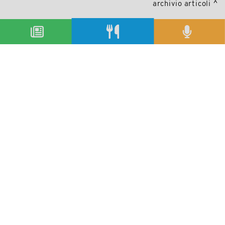
archivio articoli
condividi
Copyright © 2019-2026
Autorizzazione del Tribunale di Bologna Nr.8143 del 21/12/2010
Sala&Cucina è una rivista di Edizioni Catering S.r.l.
P.Iva 02233251202
Privacy policy
Cookie policy
Modifica impostazioni cookie