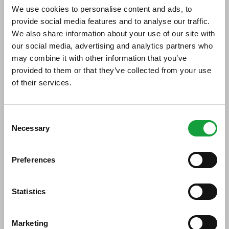
per produzione di lievito
We use cookies to personalise content and ads, to
provide social media features and to analyse our traffic.
07/11/2016
We also share information about your use of our site with
our social media, advertising and analytics partners who
may combine it with other information that you’ve
Il lievito rappresenta uno straordinario
provided to them or that they’ve collected from your use
“tesoro” nutrizionale, che dà sapore e
of their services.
fragranza al pane e ne costituisce,
ISCRIVITI ALLA NEWSLETTER
letteralmente, l’anima. Per le caratteristiche
Consent
tutte particolari di questo settore, il
Necessary
Resta aggiornato su tutte le ultime novita nel campo
Selection
comparto è a forte capitale d’ingresso e, per
della ristorazione e del food.
questo, è composto da un numero ristretto
Preferences
ISCRIVITI
di aziende all’avanguardia per innovazione
tecnologica.
Statistics
Buona parte delle vendite in Italia
riguardano il lievito fresco
, venduto
Marketing