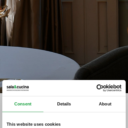
Consent
Details
About
Stampa
Italia al terzo posto in Europa
This website uses cookies