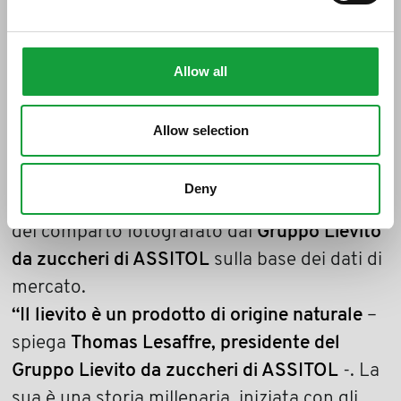
pressato, tradizionalmente il più utilizzato in
panificazione e pasticceria
. In media,
la
produzione annuale delle aziende italiane
Allow all
supera le 100mila tonnellate
e più della metà
va all’export. Queste performance hanno
Allow selection
assegnato all’Italia il
terzo posto in Europa
per la produzione di lievito
e con buoni
Deny
risultati nell’export. E’ positivo lo scenario
del comparto fotografato dal
Gruppo Lievito
da zuccheri di ASSITOL
sulla base dei dati di
mercato.
“Il lievito è un prodotto di origine naturale
–
spiega
Thomas Lesaffre, presidente del
Gruppo Lievito da zuccheri di ASSITOL
-. La
sua è una storia millenaria, iniziata con gli