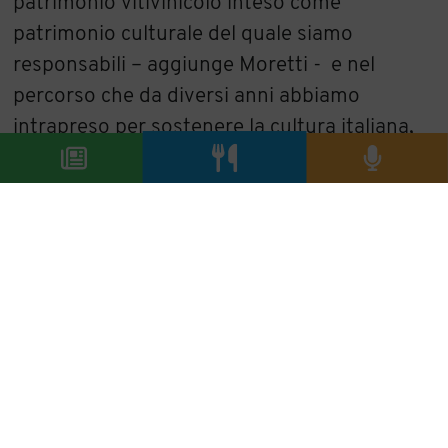
patrimonio vitivinicolo inteso come
patrimonio culturale del quale siamo
responsabili – aggiunge Moretti - e nel
percorso che da diversi anni abbiamo
intrapreso per sostenere la cultura italiana,
ad esempio attraverso la
partnership con il
Teatro alla Scala
. Il mondo del vino è ricco di
importanti espressioni delle tipicità dei
diversi territorio di provenienza. La qualità e
la diversità di questi prodotti è un dono che
abbiamo ricevuto dalla natura. A noi la
responsabilità di interpretarlo con rispetto e
coerenza. E ovviamente di imparare ancora
meglio come raccontare questa straordinaria
ricchezza che abbiamo in Italia”.