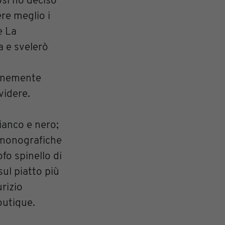
osì ho deciso
re meglio i
e La
a e svelerò
rennemente
videre.
bianco e nero;
i monografiche
ofo spinello di
ul piatto più
rizio
outique.