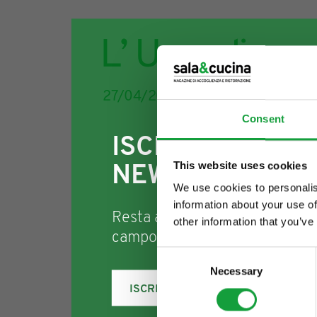
L’ Uovodisepp
27/04/2013
Consent
ISCRIVITI ALLA
This website uses cookies
NEWSLETTER
We use cookies to personalis
information about your use of
Resta aggiornato su tutte le u
other information that you’ve
campo della ristorazione e del
Consent
Necessary
Selection
ISCRIVITI