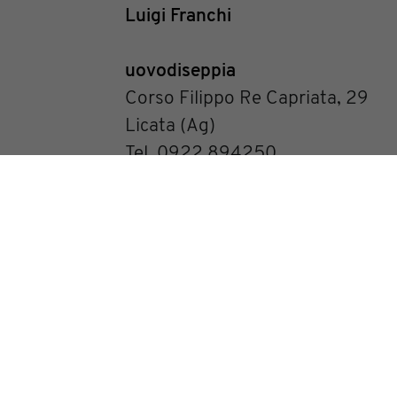
Luigi Franchi
uovodiseppia
Corso Filippo Re Capriata, 29
Licata (Ag)
Tel. 0922 894250
info@uovodiseppia.it
www.uovodiseppia.it