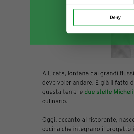
Deny
A Licata, lontana dai grandi flussi 
deve voler andare. E già il fatto
questa terra le
due stelle Michel
culinario.
Oggi, accanto al ristorante, nas
cucina che integrano il progetto 