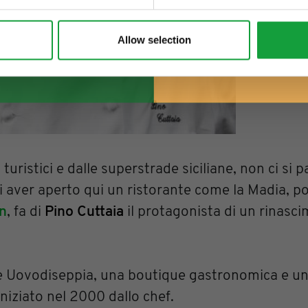
Allow selection
turistici e dalle superstrade siciliane, non ci si pa
 di aver aperto qui un ristorante come la Madia, p
in
, fa di
Pino Cuttaia
il protagonista di un rinasc
ce Uovodiseppia, una boutique gastronomica e un
iniziato nel 2000 dallo chef.