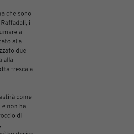
ma che sono
 Raffadali, i
nsumare a
cato alla
izzato due
 alla
otta fresca a
estirà come
o e non ha
roccio di
,