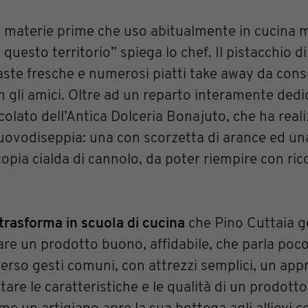
e materie prime che uso abitualmente in cucina 
 di questo territorio” spiega lo chef. Il pistacchio di
 paste fresche e numerosi piatti take away da co
n gli amici. Oltre ad un reparto interamente dedi
ccolato dell’Antica Dolceria Bonajuto, che ha real
 uovodiseppia: una con scorzetta di arance ed una
opia cialda di cannolo, da poter riempire con ric
 trasforma in scuola di cucina
che Pino Cuttaia g
zare un prodotto buono, affidabile, che parla poc
verso gesti comuni, con attrezzi semplici, un app
are le caratteristiche e le qualità di un prodotto