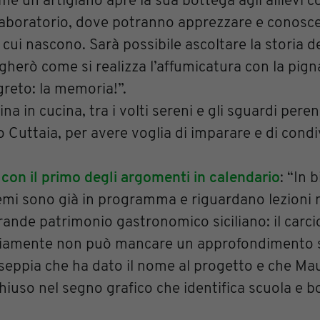
me un artigiano apre la sua bottega agli allievi c
o laboratorio, dove potranno apprezzare e conosce
a cui nascono. Sarà possibile ascoltare la storia d
herò come si realizza l’affumicatura con la pign
greto: la memoria!”.
ina in cucina, tra i volti sereni e gli sguardi pe
no Cuttaia, per avere voglia di imparare e di condi
,
con il primo degli argomenti in calendario
: “In 
i temi sono già in programma e riguardano lezion
 grande patrimonio gastronomico siciliano: il carci
Ovviamente non può mancare un approfondimento s
 seppia che ha dato il nome al progetto e che Mau
iuso nel segno grafico che identifica scuola e b