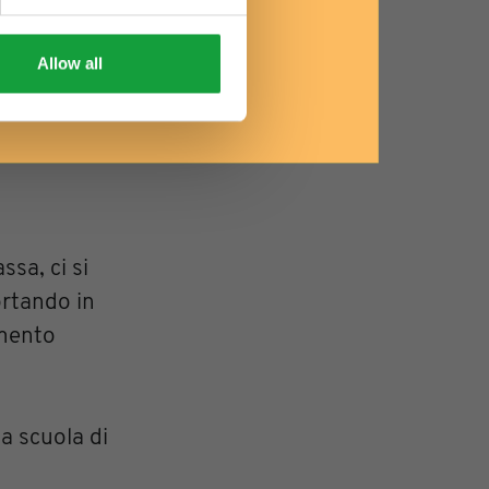
Allow all
ssa, ci si
ortando in
imento
a scuola di