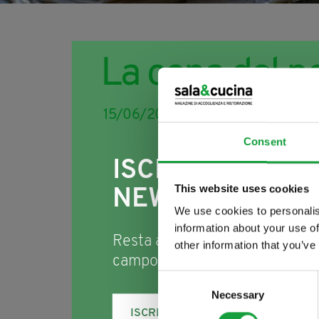
La cena del n
15/06/2014
Consent
ISCRIVITI ALLA
This website uses cookies
NEWSLETTER
We use cookies to personalis
information about your use of
Resta aggiornato su tutte le u
other information that you’ve
campo della ristorazione e del
Consent
Necessary
Selection
ISCRIVITI