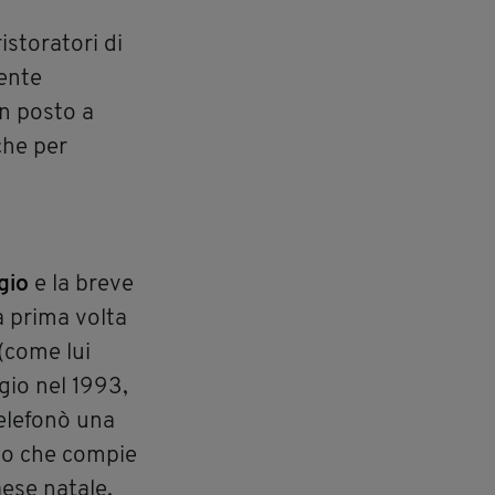
istoratori di
ente
un posto a
che per
ggio
e la breve
a prima volta
 (come lui
gio nel 1993,
telefonò una
teo che compie
ese natale,