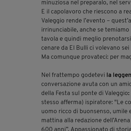
minuziosa nel preparalo, nel serv
E il capolavoro che riescono a real
Valeggio rende l’evento – ques
irrinunciabile, anche se temiamo 
tavola e quindi meglio prenotarsi
cenare da El Bulli ci volevano sei
Ma comunque provateci: per mag
Nel frattempo godetevi
la legge
conversazione avuta con un amico 
della Festa sul ponte di Valeggio
:
stesso afferma) ispiratore: "Le c
uomo ricco di buonsenso, umile e
mattina alla redazione dell’Arena
600 anni”. Appassionato di stori