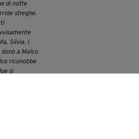
he di notte
ride streghe.
ti
rovvisamente
a, Silvia. I
a donò a Malco
lco riconobbe
due si
nciò Silvia
uggire.
perdono. In
: non sulla
l Visconti:
tto di seta