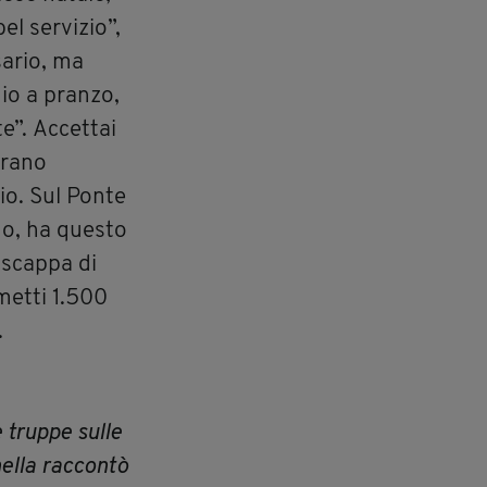
el servizio”,
sario, ma
gio a pranzo,
e”. Accettai
erano
gio. Sul Ponte
do, ha questo
i scappa di
metti 1.500
.
e truppe sulle
ella raccontò