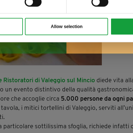
Allow selection
e Ristoratori di Valeggio sul Mincio
diede vita al
o un evento distintivo della qualità gastronomic
more che accoglie circa
5.000 persone da ogni par
avola, i mitici tortellini di Valeggio, serviti all’u
i.
a particolare sottilissima sfoglia, richiede infatti 