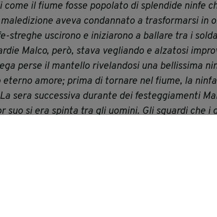
di come il fiume fosse popolato di splendide ninfe c
maledizione aveva condannato a trasformarsi in or
e-streghe uscirono e iniziarono a ballare tra i solda
ardie Malco, però, stava vegliando e alzatosi imp
ga perse il mantello rivelandosi una bellissima ninf
 eterno amore; prima di tornare nel fiume, la ninf
La sera successiva durante dei festeggiamenti Ma
r suo si era spinta tra gli uomini. Gli sguardi che i 
ella, nobile dama invaghita del capitano, che denu
ro per arrestarla, ma Malco permise alla ninfa di f
la notte stessa la visita di Isabella, che gli chiese 
che propose all'amato l'unica via di fuga possibile
ue si diressero al Mincio, inseguiti dalle guardie de
iunse presso il fiume, vi trovò solamente il fazzole
 sigillare il loro amore.