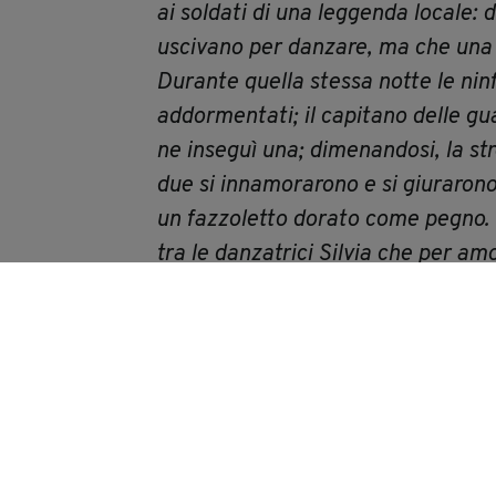
ai soldati di una leggenda locale: 
uscivano per danzare, ma che una 
Durante quella stessa notte le ninf
addormentati; il capitano delle gu
ne inseguì una; dimenandosi, la stre
due si innamorarono e si giurarono
un fazzoletto dorato come pegno. 
tra le danzatrici Silvia che per amo
scambiarono ingelosirono però Isab
come strega. Le guardie intervenne
Imprigionato, il capitano ricevette 
quel mentre comparve anche Silvia 
terra, ma nelle acque del fiume! I d
quando anche il signore di Milano g
dorata annodato dai due amanti per