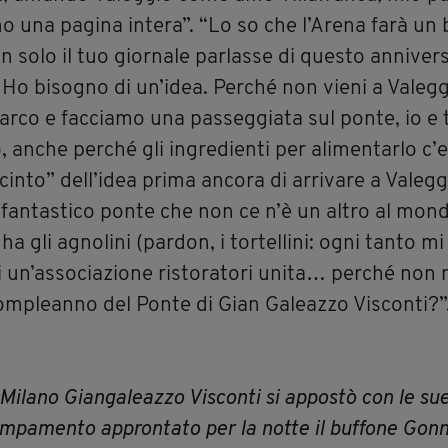
mo una pagina intera”. “Lo so che l’Arena farà un b
 solo il tuo giornale parlasse di questo anniver
le. Ho bisogno di un’idea. Perché non vieni a Valeg
rco e facciamo una passeggiata sul ponte, io e t
, anche perché gli ingredienti per alimentarlo c’
incinto” dell’idea prima ancora di arrivare a Valeg
 fantastico ponte che non ce n’è un altro al mon
, ha gli agnolini (pardon, i tortellini: ogni tanto m
i un’associazione ristoratori unita… perché non 
compleanno del Ponte di Gian Galeazzo Visconti?”
di Milano Giangaleazzo Visconti si appostò con le su
ampamento approntato per la notte il buffone Gonn