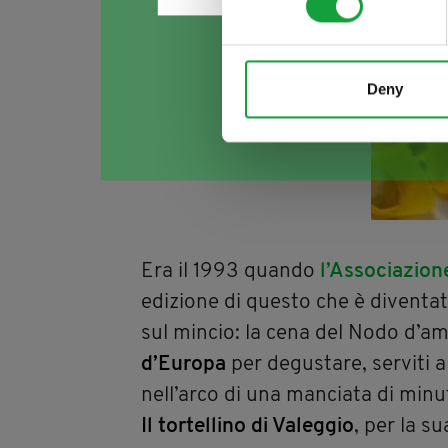
Deny
Era il 1993 quando
l’Associazion
edizione di questo che è diventat
sul mincio: la cena del Nodo d’a
d’Europa
per degustare, serviti a t
nell’arco di una manciata di minut
Il tortellino di Valeggio
, per la su