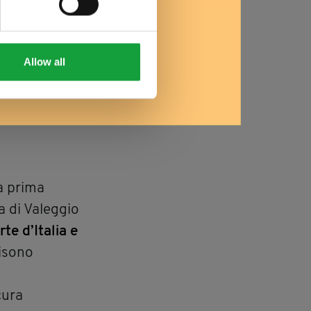
Allow all
la prima
a di Valeggio
te d’Italia e
nisono
cura