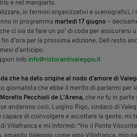
irlo e nel mangiarlo.
izzare, in termini organizzativi e scenografici, i r
t’anno in programma
martedì 17 giugno
– decisam
che ci sia da fare un po’ di coda per assicurarsi 
 fin d’ora per la prossima edizione. Dell resto an
 mesi d’anticipo.
giori info
info@ristorantivaleggio.it
nda che ha dato origine al nodo d’amore di Vale
giornalista che ebbe il merito di parlarmi per l
 Morello Pecchioli de L'Arena,
che ne fu in parte
ose andarono così. Luigino Rigo, sindaco di Valeg
 capace di coinvolgere e ascoltare la gente, mi 
 di Villafranca e mi informò: “Ho il Ponte Viscon
a, amando Valeggio come amo Villafranca, mio pa