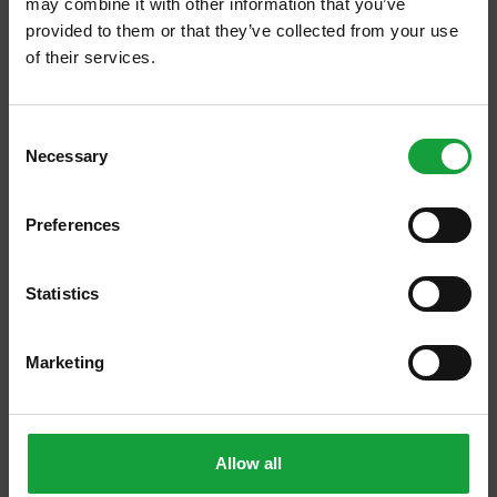
may combine it with other information that you’ve
provided to them or that they’ve collected from your use
of their services.
PICCOLA STORIA DEI TAJARÌN
ISCRIVITI ALLA NEWSLETTER
Consent
Necessary
Resta aggiornato su tutte le ultime novita nel campo
Selection
della ristorazione e del food.
10/06/2022
Preferences
Un bel libro di Luciano Bertello, pubblicato da Slow Food
ISCRIVITI
Editore
Statistics
Marketing
Allow all