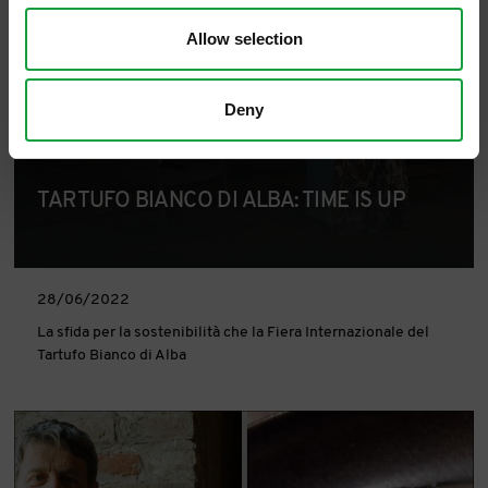
Allow selection
Deny
TARTUFO BIANCO DI ALBA: TIME IS UP
28/06/2022
La sfida per la sostenibilità che la Fiera Internazionale del
Tartufo Bianco di Alba