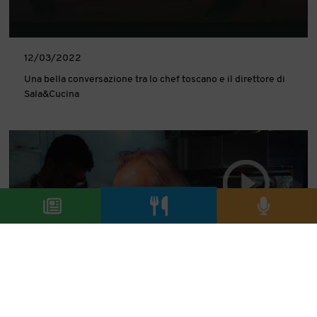
12/03/2022
Una bella conversazione tra lo chef toscano e il direttore di
Sala&Cucina