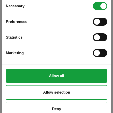
Consent
Necessary
Resta aggiornato su tutte le ultime novita nel campo
Selection
della ristorazione e del food.
Preferences
ISCRIVITI
Statistics
Marketing
La festa del Bio
è una rassegna
Allow all
gastronomica itinerante dedicata al
biologico, organizzata da
FederBio
per
Allow selection
promuovere la conoscenza e il consumo dei
prodotti biologici certificati nel rispetto
Deny
dell’ambiente, dell’uomo e della biodiversità.