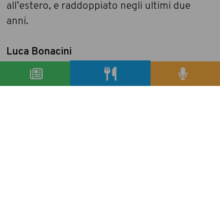
all’estero, e raddoppiato negli ultimi due
anni.
Luca Bonacini
condividi
precedente:
best coffee taster 2014
successivo:
black celebration: un riso di notte, dal mare
archivio articoli