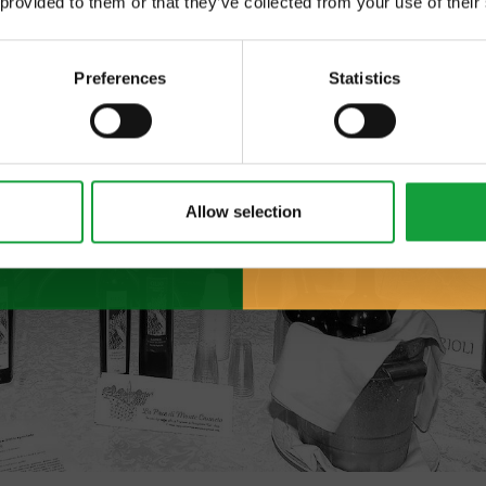
 provided to them or that they’ve collected from your use of their
 food.
Preferences
Statistics
Allow selection