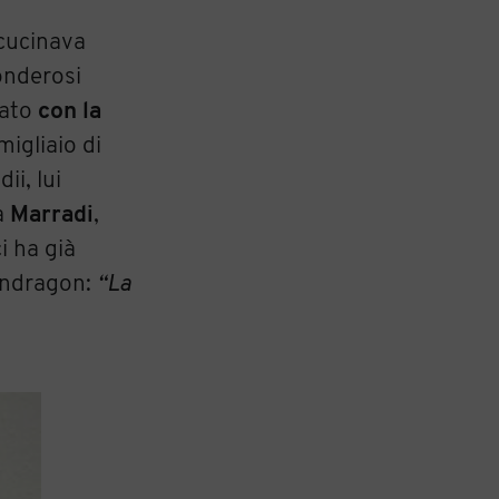
 cucinava
ponderosi
vato
con la
migliaio di
ii, lui
 a
Marradi
,
i ha già
endragon:
“La