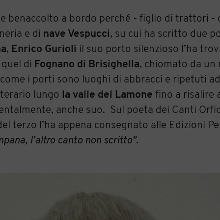
te benaccolto a bordo perché - figlio di trattori -
neria e di
nave Vespucci
, su cui ha scritto due 
na
,
Enrico Gurioli
il suo porto silenzioso l’ha tro
 quel di
Fognano di Brisighella
, chiomato da un 
 come i porti sono luoghi di abbracci e ripetuti add
etterario lungo
la valle del Lamone
fino a risalire
entalmente, anche suo. Sul poeta dei Canti Orfic
 del terzo l’ha appena consegnato alle Edizioni P
pana, l’altro canto non scritto".