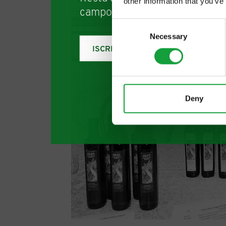
other information that you’ve
campo della ristorazione e del
Consent
Necessary
Selection
ISCRIVITI
Deny