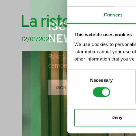
Consent
La ristorazione d
ISCRIVITI ALLA
This website uses cookies
NEWSLETTER
12/01/2026
We use cookies to personalis
information about your use of
Resta aggiornato su tutte le u
other information that you’ve
campo della ristorazione e del
Consent
Necessary
Selection
ISCRIVITI
Deny