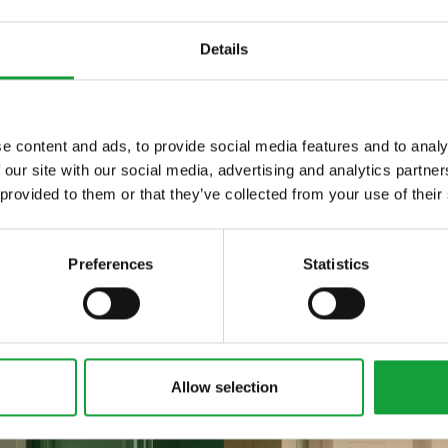
Details
'hotel
e content and ads, to provide social media features and to analy
 our site with our social media, advertising and analytics partn
ltime novita nel
 provided to them or that they’ve collected from your use of their
 food.
Preferences
Statistics
Allow selection