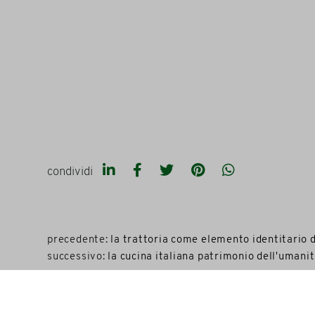
condividi
precedente:
la trattoria come elemento identitario d
successivo:
la cucina italiana patrimonio dell'umanit