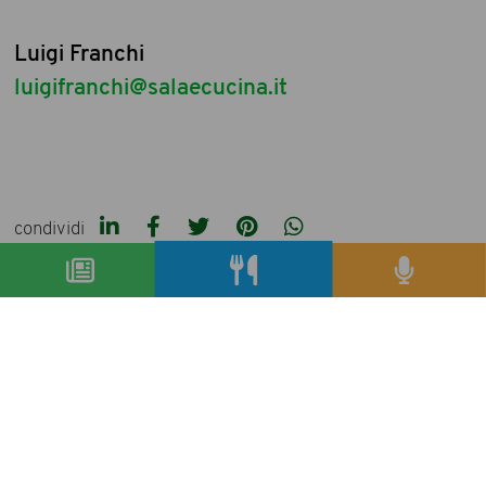
Luigi Franchi
luigifranchi@salaecucina.it
condividi
precedente:
gianfranco vissani: non perdiamo di vista
manualità e conoscenza
successivo:
il vero vissani
articoli