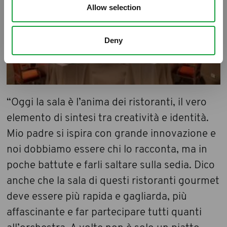
Allow selection
Deny
“Oggi la sala è l’anima dei ristoranti, il vero
elemento di sintesi tra creatività e identità.
Mio padre si ispira con grande innovazione e
noi dobbiamo essere chi lo racconta, ma in
poche battute e farli saltare sulla sedia. Dico
anche che la sala di questi ristoranti gourmet
deve essere più rapida e gagliarda, più
affascinante e far partecipare tutti quanti