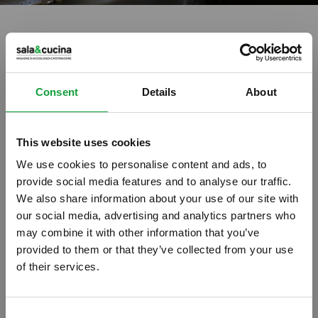
Stampa
La verità sui salumi in un
Consent
Details
About
opuscolo
18/10/2011
This website uses cookies
We use cookies to personalise content and ads, to
provide social media features and to analyse our traffic.
We also share information about your use of our site with
our social media, advertising and analytics partners who
may combine it with other information that you’ve
provided to them or that they’ve collected from your use
of their services.
ISCRIVITI ALLA NEWSLETTER
Consent