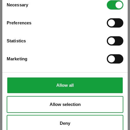
Necessary
Resta aggiornato su tutte le ultime novita nel campo
Selection
della ristorazione e del food.
Preferences
ISCRIVITI
Statistics
Marketing
Allow all
Allow selection
Chi saprebbe dire in che misura è cambiata la
Deny
composizione, il valore nutrizionale e la