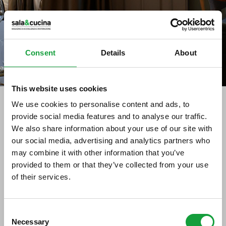
Consent
Details
About
This website uses cookies
We use cookies to personalise content and ads, to
Stampa
provide social media features and to analyse our traffic.
We also share information about your use of our site with
La zuppa di funghi
our social media, advertising and analytics partners who
may combine it with other information that you’ve
03/03/2017
provided to them or that they’ve collected from your use
of their services.
ISCRIVITI ALLA NEWSLETTER
Consent
Necessary
Resta aggiornato su tutte le ultime novita nel campo
Selection