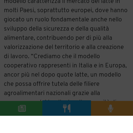
modello caratterizza il mercato del latte in
molti Paesi, soprattutto europei, dove hanno
giocato un ruolo fondamentale anche nello
sviluppo della sicurezza e della qualità
alimentare, contribuendo per di più alla
valorizzazione del territorio e alla creazione
di lavoro. “Crediamo che il modello
cooperativo rappresenti in Italia e in Europa,
ancor più nel dopo quote latte, un modello
che possa offrire tutela delle filiere
agroalimentari nazionali grazie alla
conoscenza dei territori e alla capacità di
sostenere il sistema agroallevatoriale
consentendo il rispetto e la valorizzazione
della qualità della materia prima – afferma