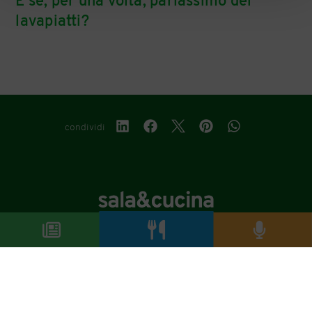
E se, per una volta, parlassimo dei
lavapiatti?
condividi
Copyright © 2019-2026
Autorizzazione del Tribunale di Bologna Nr.8143 del 21/12/2010
Sala&Cucina è una rivista di Edizioni Catering S.r.l.
P.Iva 02233251202
Privacy policy
Cookie policy
Modifica impostazioni cookie