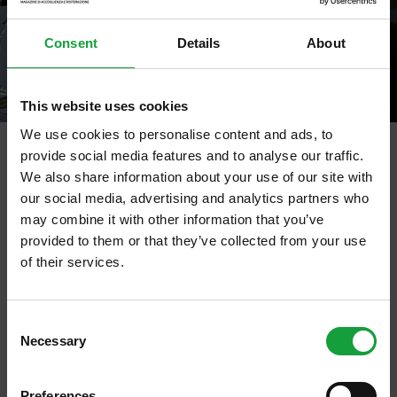
Consent
Details
About
This website uses cookies
We use cookies to personalise content and ads, to
provide social media features and to analyse our traffic.
We also share information about your use of our site with
tag directory
>
lavapiatti al ristorante
our social media, advertising and analytics partners who
may combine it with other information that you’ve
lavapiatti al ristorante
provided to them or that they’ve collected from your use
of their services.
ISCRIVITI ALLA NEWSLETTER
Di seguito tutti i contenuti taggati con:
lavapiatti al ristorante
Consent
Necessary
Resta aggiornato su tutte le ultime novita nel campo
Selection
della ristorazione e del food.
ARTICOLI, ARTICOLI
Preferences