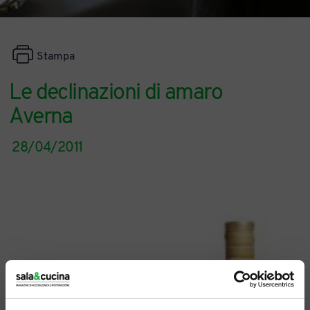
Stampa
Le declinazioni di amaro
Averna
28/04/2011