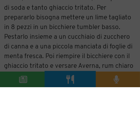
di soda e tanto ghiaccio tritato. Per
prepararlo bisogna mettere un lime tagliato
in 8 pezzi in un bicchiere tumbler basso.
Pestarlo insieme a un cucchiaio di zucchero
di canna e a una piccola manciata di foglie di
menta fresca. Poi riempire il bicchiere con il
ghiaccio tritato e versare Averna, rum chiaro
e uno spruzzo di soda.
Oltre ad Avernito, c’è Averninha con gli
ingredienti della Caipirinha e una parte di
Averna, la preparazione di questo particolare
cocktail è facilissima: mettere un lime
tagliato in 8 pezzi in un tumbler basso,
pestarlo insieme a un cucchiaio di zucchero