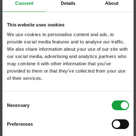
Consent
Details
About
This website uses cookies
We use cookies to personalise content and ads, to
provide social media features and to analyse our traffic.
We also share information about your use of our site with
our social media, advertising and analytics partners who
may combine it with other information that you’ve
provided to them or that they’ve collected from your use
of their services.
ISCRIVITI ALLA NEWSLETTER
Consent
Necessary
Resta aggiornato su tutte le ultime novita nel campo
Selection
della ristorazione e del food.
Chi avrebbe mai immaginato che l’amaro
Preferences
ISCRIVITI
Averna, l’amaro italiano per antonomasia ed