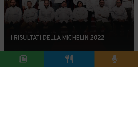
I RISULTATI DELLA MICHELIN 2022
23/11/2021
Ecco i numeri, e i significati, dell'edizione 2022
ARTICOLI MAGAZINE