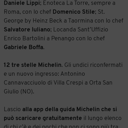
Daniele Lippi
; Enoteca La Torre, sempre a
Roma, con lo chef
Domenico Stile
; St.
George by Heinz Beck a Taormina con lo chef
Salvatore Iuliano
; Locanda Sant’Uffizio
Enrico Bartolini a Penango con lo chef
Gabriele Boffa
.
12 tre stelle Michelin
. Gli undici riconfermati
e un nuovo ingresso: Antonino
Cannavacciuolo di Villa Crespi a Orta San
Giulio (NO).
Lascio
alla app della guida Michelin che si
può scaricare gratuitamente
il lungo elenco
di chi c’è e dei pochi che non ci sono più tra