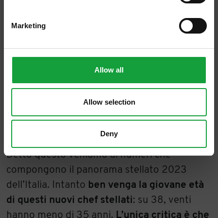
non è solo 400 ristoranti stellati;
è la guida
che ha un numero considerevole di
Marketing
segnalazioni di ristoranti e hotel, fatte da
persone che vengono pagate per fare
questo lavoro
. Non saranno sufficienti
Allow all
ottanta ispettori ma è meglio questi ottanta
professionisti che una pletora di persone
Allow selection
molte, troppe, volte inconsistente per
fregiarsi della qualifica di critico.
Deny
Detto questo veniamo ai numeri che
compongono il panorama stellato 2023
dell’Italia. Intanto
ben venga la giovane età
di questi nuovi chef stellati
: su 38, venti
hanno meno di 35 anni.
L’unica critica è che