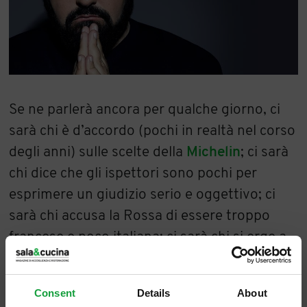
Se ne parlerà ancora per qualche giorno, ci
sarà chi è d’accordo (pochi in realtà nel corso
degli anni) sulle scelte della
Michelin
; ci sarà
chi dice che gli ispettori sono pochi per
esprimere un giudizio serio e oggettivo; ci
sarà chi accusa la Rossa di essere troppo
francese e poco italiana; ci sarà chi si erge a
vero talent scout perché, nel totoscommesse
che precede l’uscita della guida, aveva
Consent
Details
About
azzeccato i pronostici; ci sarà chi parla a