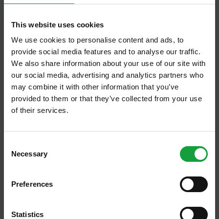
vanvera, molti, moltissimi, perché in Italia,
This website uses cookies
ancora nel 2022, ci sono persone che, pur
We use cookies to personalise content and ads, to
non essendo mai entrate in questi ristoranti,
provide social media features and to analyse our traffic.
parlano, parlano.
We also share information about your use of our site with
our social media, advertising and analytics partners who
Resta il fatto che
la Michelin rimane l’unica
may combine it with other information that you’ve
provided to them or that they’ve collected from your use
guida, insieme a quella di
Osterie d’Italia di
of their services.
Slow Food
, che sposta veramente le
ISCRIVITI ALLA NEWSLETTER
persone
; i turisti stranieri che vengono in
Consent
Italia la considerano per quello che è: una
Necessary
Resta aggiornato su tutte le ultime novita nel campo
Selection
guida che racconta l’eccellenza del nostro
della ristorazione e del food.
Paese.
Preferences
ISCRIVITI
Perché, non dimentichiamolo mai, la Michelin
Statistics