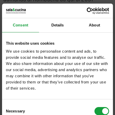
aumenterà di circa il 14%, guidata dalla
richiesta di prodotti biologici e aromatizzati.
Consent
Details
About
Già ora si sono moltiplicate le
celebrità
che
sostengono il marchio Kombucha
This website uses cookies
accrescendone così la fama, dagli influencer
We use cookies to personalise content and ads, to
del fitness agli istruttori di yoga, ma anche
provide social media features and to analyse our traffic.
atleti e celebrità locali. In Italia le bevande
We also share information about your use of our site with
our social media, advertising and analytics partners who
senza zucchero o "low sugar" hanno ormai
may combine it with other information that you’ve
conquistato il 26% delle vendite totali di
provided to them or that they’ve collected from your use
bibite e la kombucha sembra rappresentare
of their services.
la risposta più sofisticata alla domanda di
ISCRIVITI ALLA NEWSLETTER
benessere consapevole. Con i volumi della
Consent
GDO che mostrano una crescita costante, è
Necessary
Resta aggiornato su tutte le ultime novita nel campo
Selection