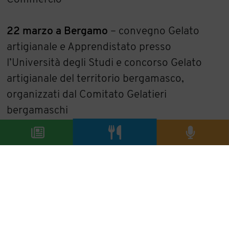
22 marzo a Bergamo
– convegno Gelato
artigianale e Apprendistato presso
l’Università degli Studi e concorso Gelato
artigianale del territorio bergamasco,
organizzati dal Comitato Gelatieri
bergamaschi
23 marzo a Longarone Fiere
– il tema sarà
ripreso in occasione di Agrimont, la mostra
dell’agricoltura di montagna
23 e 24 marzo a Vodo di Cadore
– ex
tempore di scultura in ferro battuto per la