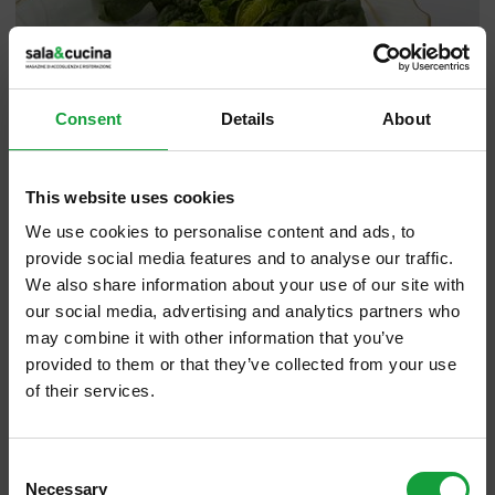
Consent
Details
About
This website uses cookies
We use cookies to personalise content and ads, to
provide social media features and to analyse our traffic.
We also share information about your use of our site with
our social media, advertising and analytics partners who
may combine it with other information that you’ve
provided to them or that they’ve collected from your use
Da donna a donna....Amor omnia Vincit(
of their services.
Virgilio)
ISCRIVITI ALLA NEWSLETTER
Lo Scrigno di Silvia
: 3 ingredienti per un
Consent
nuovo successo( patate veronesi,
Necessary
Resta aggiornato su tutte le ultime novita nel campo
Selection