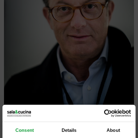
Gianni Tognoni, CCO Olitalia
Consent
Details
About