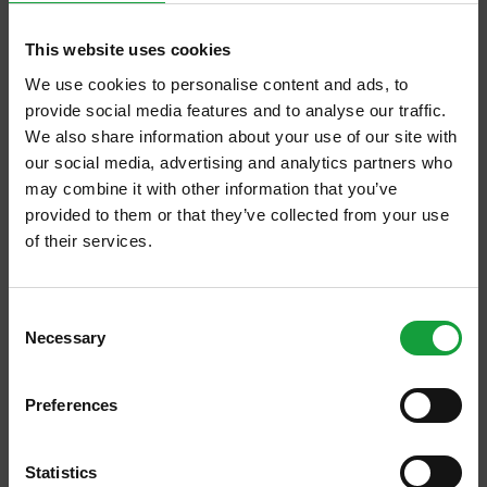
Il Global Food Forum del dicembre scorso,
This website uses cookies
presso il Parlamento Europeo a Bruxelles, ha
We use cookies to personalise content and ads, to
definito le parole chiave dell’agroalimentare
provide social media features and to analyse our traffic.
prossimo futuro: benessere, salute,
We also share information about your use of our site with
our social media, advertising and analytics partners who
trasparenza e sostenibilità. Per un’azienda
may combine it with other information that you’ve
come Olitalia cosa significano queste parole in
provided to them or that they’ve collected from your use
termini di strategia?
of their services.
“Per quanto riguarda la salute noi vendiamo
ISCRIVITI ALLA NEWSLETTER
un prodotto, l’olio extravergine d’oliva che
Consent
può essere definito il grasso nobile della
Necessary
Resta aggiornato su tutte le ultime novita nel campo
Selection
della ristorazione e del food.
dieta Mediterranea data la presenza di
polifenoli, sostanze ad attività antiossidante,
Preferences
ISCRIVITI
e di acido oleico. La sua assunzione con la
dieta nelle giuste dosi e, dico nelle giuste
Statistics