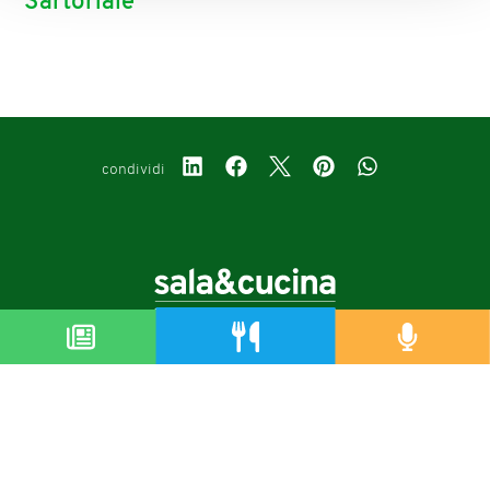
Sartoriale
condividi
Copyright © 2019-2026
Autorizzazione del Tribunale di Bologna Nr.8143 del 21/12/2010
Sala&Cucina è una rivista di Edizioni Catering S.r.l.
P.Iva 02233251202
Privacy policy
Cookie policy
Modifica impostazioni cookie