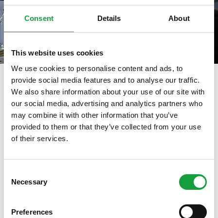
Consent
Details
About
This website uses cookies
We use cookies to personalise content and ads, to
provide social media features and to analyse our traffic.
We also share information about your use of our site with
our social media, advertising and analytics partners who
tag directory
>
luca tartaglia
may combine it with other information that you’ve
Luca Tartaglia
provided to them or that they’ve collected from your use
of their services.
ISCRIVITI ALLA NEWSLETTER
Di seguito tutti i contenuti taggati con:
Luca Tartaglia
Consent
Necessary
Resta aggiornato su tutte le ultime novita nel campo
Selection
ARTICOLI, ARTICOLI
della ristorazione e del food.
Preferences