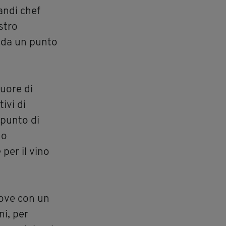
andi chef
stro
e da un punto
cuore di
ivi di
 punto di
no
per il vino
 dove con un
ni, per