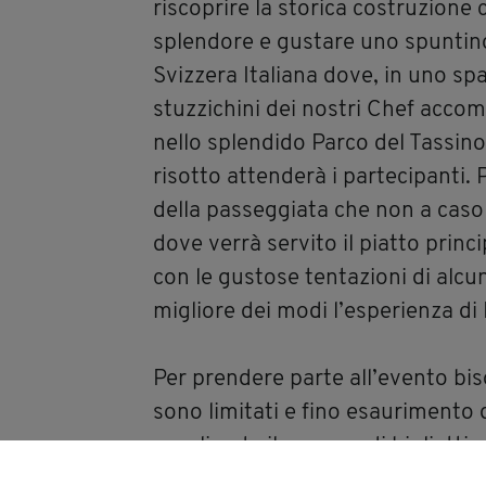
riscoprire la storica costruzione 
splendore e gustare uno spuntino 
Svizzera Italiana dove, in uno spa
stuzzichini dei nostri Chef acco
nello splendido Parco del Tassino,
risotto attenderà i partecipanti. P
della passeggiata che non a caso 
dove verrà servito il piatto princi
con le gustose tentazioni di alcun
migliore dei modi l’esperienza d
Per prendere parte all’evento bis
sono limitati e fino esaurimento d
scegliendo il numero di biglietti 
Il prezzo del biglietto è di 60.-