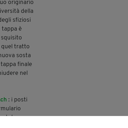
suo originario
versità della
egli sfiziosi
a tappa è
 squisito
 quel tratto
 nuova sosta
 tappa finale
chiudere nel
.ch
: i posti
ormulario
portate.
aggio con