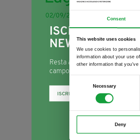
02/09/2013
Consent
ISCRIVITI ALLA
This website uses cookies
NEWSLETTER
We use cookies to personalis
information about your use of
Resta aggiornato su tutte le u
other information that you’ve
campo della ristorazione e del
Consent
Necessary
Selection
ISCRIVITI
Deny