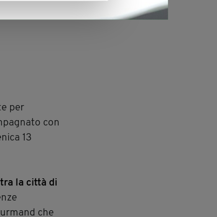
te per
compagnato con
nica 13
a la città di
enze
gourmand che