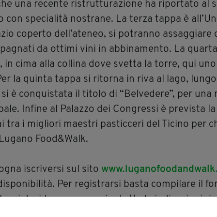
che una recente ristrutturazione ha riportato al 
con specialità nostrane. La terza tappa è all’Uni
zio coperto dell’ateneo, si potranno assaggiare d
mpagnati da ottimi vini in abbinamento. La quart
 in cima alla collina dove svetta la torre, qui uno
er la quinta tappa si ritorna in riva al lago, lungo
si è conquistata il titolo di “Belvedere”, per una
pale. Infine al Palazzo dei Congressi è prevista la
i tra i migliori maestri pasticceri del Ticino per 
i Lugano Food&Walk.
ogna iscriversi sul sito
www.luganofoodandwalk
isponibilità. Per registrarsi basta compilare il f
che si desiderano e seguire tutte le indicazioni ri
 CHF e comprende il calice da degustazione in om