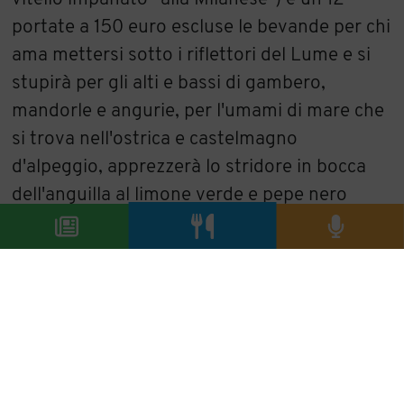
portate a 150 euro escluse le bevande per chi
ama mettersi sotto i riflettori del Lume e si
stupirà per gli alti e bassi di gambero,
mandorle e angurie, per l'umami di mare che
si trova nell'ostrica e castelmagno
d'alpeggio, apprezzerà lo stridore in bocca
dell'anguilla al limone verde e pepe nero
selvatico, cadrà sotto le lusinghe del piccione
al rosmarino ma si lascerà trasportare dal
concerto di sapori di un coloratissimo
sanguinaccio di pesce, l'inaspettato dolce.
Mai abbassare la guardia se si entra nel
mondo della luce, chi assaggia un piatto
dello chef Taglienti viene rapito dalla realtà e