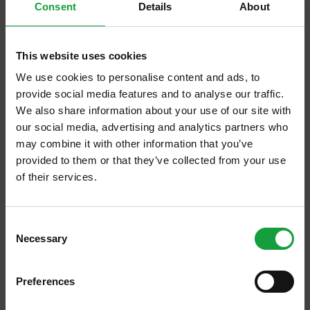
Consent
Details
About
colpiscono mente e palato con la stessa
forza di una lama. Ha aperto da pochi giorni
Lume
, in un contesto di archeologia
This website uses cookies
industriale all’interno della ex fabbrica
We use cookies to personalise content and ads, to
provide social media features and to analyse our traffic.
Richard Ginori,
in Via Giacomo Watt 37 a
We also share information about your use of our site with
Milano
. Con l'antico proprietario il nuovo
our social media, advertising and analytics partners who
locale condivide il candore delle porcellane e
may combine it with other information that you’ve
la semplicità del design che dal nido di
provided to them or that they’ve collected from your use
of their services.
manifatture di un tempo si riflette nei ricami
che separano la cucina dalla sala.
ISCRIVITI ALLA NEWSLETTER
A primo acchito, forse per i piatti che con una
Consent
Necessary
Resta aggiornato su tutte le ultime novita nel campo
Selection
punta di acido tendono sempre all'
della ristorazione e del food.
essenziale, forse per la silhouette dello chef
Preferences
che incute una sorta di reverenziale timore, o
ISCRIVITI