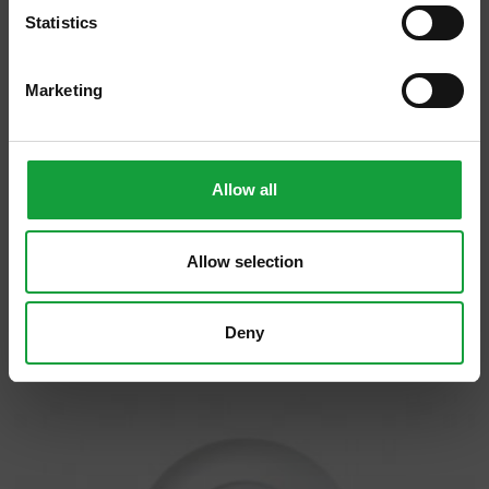
ancora per la luce, che regna sovrana e
Statistics
sembra voler scavare e indagare ogni nostro
piccolo segreto, cancellando qualsiasi ombra
Marketing
dal piatto e dall'anima, se vi avvicinate a
questa esperienza con perplessità, dopo il
primo boccone ogni dubbio sarà spazzato
Allow all
via, come una nube in un giorno ventoso o
come l'entrée
acqua, olio, limone e liquirizia,
Allow selection
che resetta tutti i sensi per riaprirli all'ascolto
del cibo.
Deny