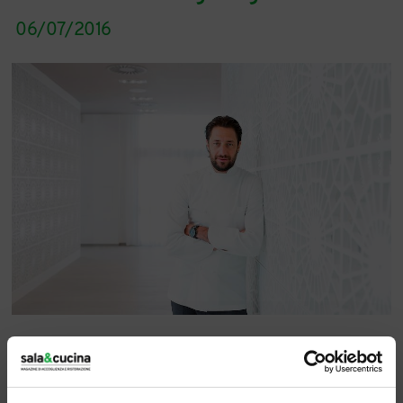
06/07/2016
Taglienti,
nome omen
, piatti nitidi, definiti,
senza sbavature e voli pindarici, che