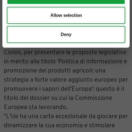
visione globale del made in UE
Allow selection
dell’agroalimentare?
Domande che nascono in vista della
scadenza di fine anno, fissata dal
Deny
commissario europeo all'Agricoltura, Dacian
Ciolos, per presentare le proposte legislative
in merito alla titolo 'Politica di informazione e
promozione dei prodotti agricoli: una
strategia a forte valore aggiunto europeo per
promuovere i sapori dell'Europa': questo è il
titolo del dossier su cui la Commissione
Europea sta lavorando.
"L'Ue ha una carta eccezionale da giocare per
dinamizzare la sua economia e stimolare