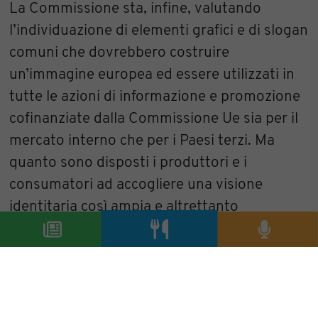
La Commissione sta, infine, valutando
l’individuazione di elementi grafici e di slogan
comuni che dovrebbero costruire
un’immagine europea ed essere utilizzati in
tutte le azioni di informazione e promozione
cofinanziate dalla Commissione Ue sia per il
mercato interno che per i Paesi terzi. Ma
quanto sono disposti i produttori e i
consumatori ad accogliere una visione
identitaria così ampia e altrettanto
diversificata? Quali sono gli elementi che
uniscono l’Aceto Balsamico Tradizionale di
Reggio Emilia DOP con mela cinese Shgaanxi
ping guo, anch’essa iscritta nel registro delle
DOP europee?