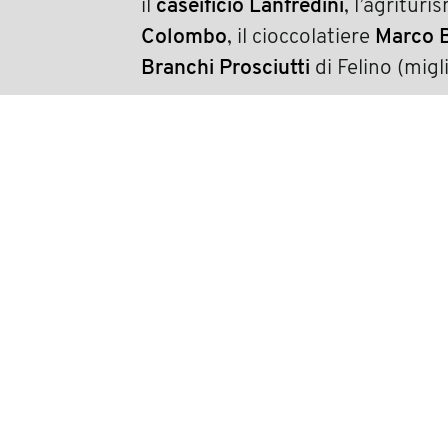
il
caseificio Lanfredini
, l’agritur
Colombo
, il cioccolatiere
Marco B
Branchi Prosciutti
di Felino (migl
Lucilla Meneghelli
condividi
precedente:
un marchio unico per l’eccelle
successivo:
la tracciabilità del prosecco
NEWSLETTE