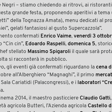
egri – stiamo chiedendo ai ritrovi, ai ristoranti 
questa grande festa, proponendo aperitivi a tema (
etti” della Tognazza Amata), menu dedicati al pr
ei”, gelati fantasiosi al gusto Supercazzola”.
momento confermati
Enrico Vaime
,
venerdì 3 ottob
o “Cin cin”,
Edoardo Raspelli
,
domenica 5
, stori
chef stellato
Massimo Spigaroli
il quale sarà prot
lta si racconterà in pubblico.
o, gli eventi già confermati riguardano la
cena d
tobre all’Alberghiero “Magnaghi”, il primo
mercat
Sala Cariatidi (Palacongressi), e i
laboratori “Cr
a.
aCinema 2014, il maestro pasticciere
Claudio Gatti
ietà agricola Butteri, l’Azienda agricola
Castello 