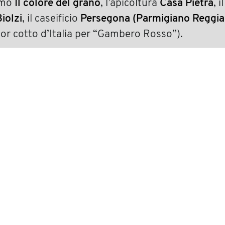
ismo
Il colore del grano
, l’apicoltura
Casa Pietra
, i
iolzi
, il caseificio
Persegona (Parmigiano Reggia
ior cotto d’Italia per “Gambero Rosso”).
nza enologica lunelli
R
CONTATTI
TAG DIRECTORY
TOP RICERCHE