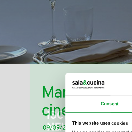
Mangiacinema,
Consent
cinema golos
ISCRIVITI ALLA
This website uses cookies
NEWSLETTER
09/09/2014