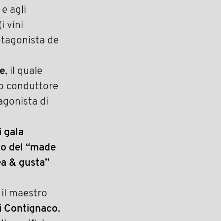
e agli
i vini
otagonista de
re
, il quale
co conduttore
agonista di
i gala
o del “made
ea & gusta”
, il maestro
di Contignaco
,