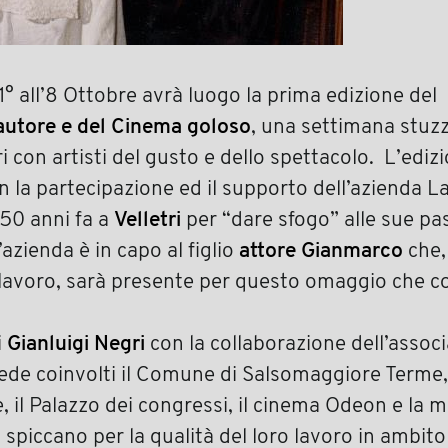
1° all’8 Ottobre avrà luogo la prima edizione del
’autore e del Cinema goloso
, una settimana stuzz
i con artisti del gusto e dello spettacolo. L’edi
on la partecipazione ed il supporto dell’azienda L
 50 anni fa a
Velletri
per “dare sfogo” alle sue pa
’azienda è in capo al figlio
attore Gianmarco
che,
lavoro, sarà presente per questo omaggio che c
i
Gianluigi Negri
con la collaborazione dell’assoc
vede coinvolti il Comune di Salsomaggiore Terme, 
 il Palazzo dei congressi, il cinema Odeon e la 
 spiccano per la qualità del loro lavoro in ambito