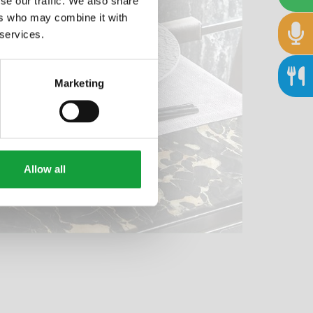
se our traffic. We also share
ers who may combine it with
 services.
Marketing
Allow all