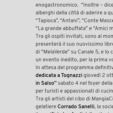
enogastronomico. “Inoltre – dice N
alberghi della città di aderire a 
“Tapioca”, “Antani”, “Conte Masc
“La grande abbuffata” e “Amici mi
Tra gli ospiti invitati, sono al 
presenterà il suo nuovissimo libr
di “MelaVerde” su Canale 5, e lo 
un evento inedito, per la prima vo
In attesa del programma definitiv
dedicata a Tognazzi
giovedì 2 ot
in Salso”
sabato 4 nel foyer della 
per turisti e appassionati di cucin
Tra gli artisti del cibo di Mangi
gelatiere
Corrado Sanelli
, la soc