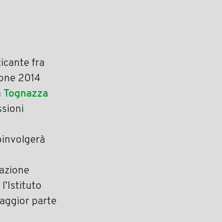
icante fra
zione 2014
a
Tognazza
ssioni
oinvolgerà
iazione
l’Istituto
maggior parte