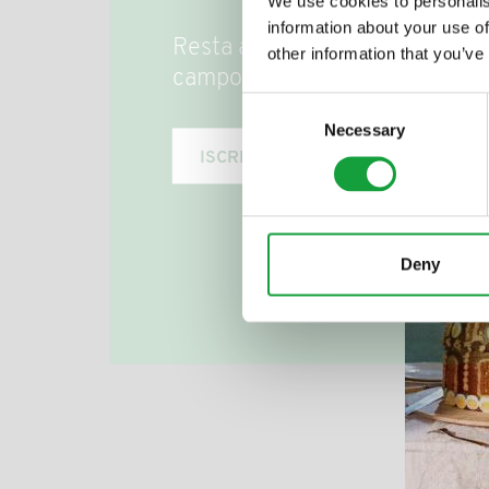
We use cookies to personalis
information about your use of
Resta aggiornato su tutte le u
other information that you’ve
campo della ristorazione e del
Consent
Necessary
Selection
ISCRIVITI
Deny