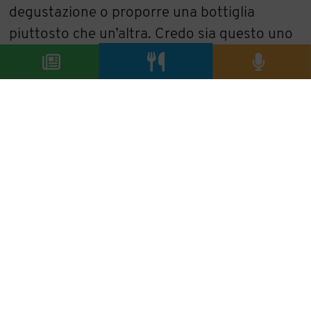
degustazione o proporre una bottiglia
piuttosto che un’altra. Credo sia questo uno
degli elementi che più caratterizza il mio
lavoro, oltre alla mia innata curiosità”.
Curiosità che ti ha portato a formulare (anche)
una carta degli oli…
“Sì, e ne vado fiero. Anche in questo
progetto sto adottando l’approccio che ti ho
appena descritto. Valorizzare un prodotto
così nobile, con le sue peculiarità e le sue
diversità, mi rende ancora più fiero. Quella
dell’olio non è una via intrapresa da tanti e
non è così immediata per il cliente, ma ci