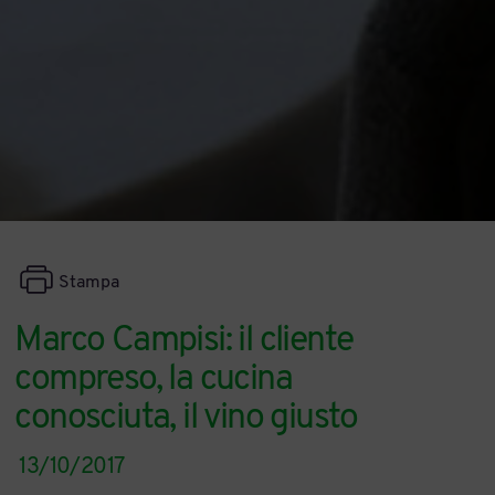
Stampa
Marco Campisi: il cliente
compreso, la cucina
conosciuta, il vino giusto
13/10/2017