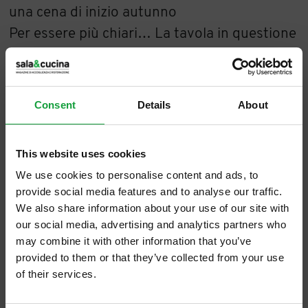
una cena di inizio autunno
Per essere più chiari… La tavola in questione
è quella della
Terrazza sul Mare
di Siracusa:
precisa, succinta, accogliente. La cucina,
quella voluta e edificata dallo chef
Maurizio
Consent
Details
About
Urso
: delicata, rispettosa, e tanto, tanto,
saggiamente, siciliana. La veduta, quella dal
This website uses cookies
Grand Hotel d’Ortigia: uno squarcio sul mare,
We use cookies to personalise content and ads, to
bagnato da luci, persone che passeggiano e
provide social media features and to analyse our traffic.
correnti che si sfiorano.
We also share information about your use of our site with
our social media, advertising and analytics partners who
may combine it with other information that you’ve
provided to them or that they’ve collected from your use
of their services.
ISCRIVITI ALLA NEWSLETTER