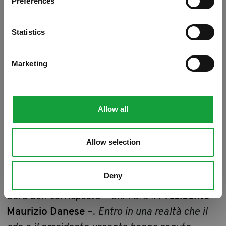
Preferences
ISCRIVITI
Statistics
Un nuovo presidente alla guida di
VeronaFiere per il triennio 2015/2018 è stato
Marketing
eletto ieri dall'assemblea dei soci;
Maurizio
Danese.
Insieme a lui, è stato eletto anche il
nuovo Consiglio di Amministrazione
Allow all
composto dai Consiglieri,
Barbara Blasevich,
Marino Breganze, Guidalberto di Canossa e
Allow selection
Claudio Valente.
Deny
«
Ringrazio i soci e le istituzioni per la fiducia.
Sarà ben corrisposta
– dichiara il
Presidente
Maurizio Danese
–.
Entro in una realtà che il