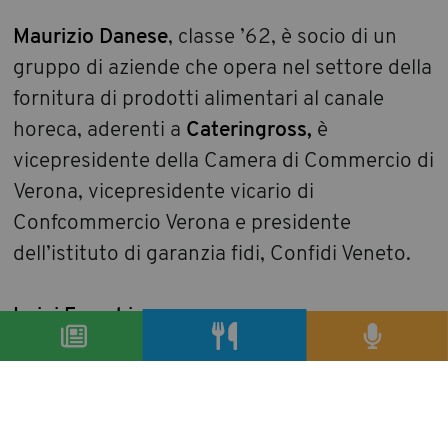
Maurizio Danese
, classe ’62, è socio di un
gruppo di aziende che opera nel settore della
fornitura di prodotti alimentari al canale
horeca, aderenti a
Cateringross,
è
vicepresidente della Camera di Commercio di
Verona, vicepresidente vicario di
Confcommercio Verona e presidente
dell’istituto di garanzia fidi, Confidi Veneto.
Luigi Franchi