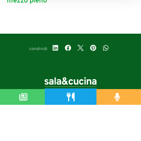
mezzo pieno
condividi
Copyright © 2019-2026
Autorizzazione del Tribunale di Bologna Nr.8143 del 21/12/2010
Sala&Cucina è una rivista di Edizioni Catering S.r.l.
P.Iva 02233251202
Privacy policy
Cookie policy
Modifica impostazioni cookie