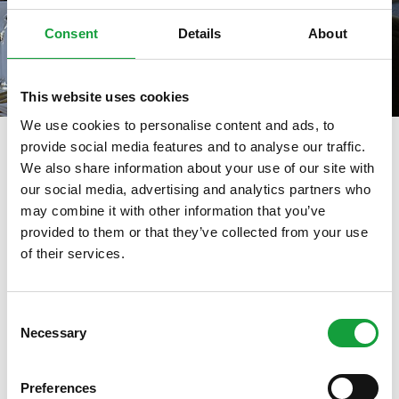
Consent
Details
About
This website uses cookies
We use cookies to personalise content and ads, to
provide social media features and to analyse our traffic.
We also share information about your use of our site with
our social media, advertising and analytics partners who
tag directory
>
milano da bere
may combine it with other information that you’ve
Milano da bere
provided to them or that they’ve collected from your use
of their services.
ISCRIVITI ALLA NEWSLETTER
Di seguito tutti i contenuti taggati con:
Milano da bere
Consent
Necessary
Resta aggiornato su tutte le ultime novita nel campo
Selection
ARTICOLI, ARTICOLI
della ristorazione e del food.
Preferences