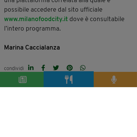
una piattaforma correlata alla quale è
possibile accedere dal sito ufficiale
www.milanofoodcity.it
dove è consultabile
l’intero programma.
Marina Caccialanza
condividi
precedente:
la cucina del magorabin di marcello e simona
trentini: divertimento, magia e incontro di culture
successivo:
un panino buono, il panino solidale
archivio articoli