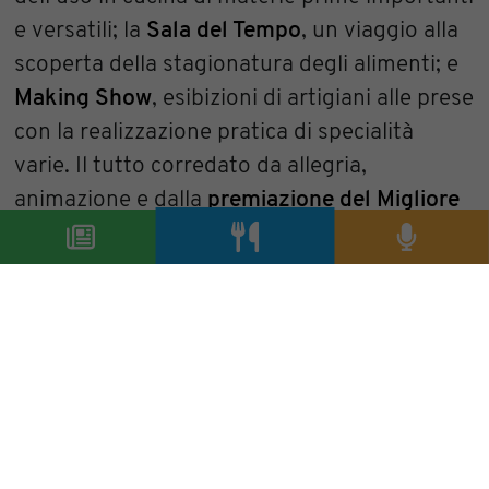
e versatili; la
Sala del Tempo
, un viaggio alla
scoperta della stagionatura degli alimenti; e
Making Show
, esibizioni di artigiani alle prese
con la realizzazione pratica di specialità
varie. Il tutto corredato da allegria,
animazione e dalla
premiazione del Migliore
Ristorante dell’Anno 2014
: il ristorante
Ispingoli di Dorgali (NU
) che ha sbaragliato
gli avversari con oltre 6000 voti sul sito del
Gastronauta.
Marina Caccialanza
condividi